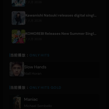
7 八月 2026
Kawanishi Natsuki releases digital single 'Sayonara wa Ichiban Kirei na Atashi de'
7 八月 2026
KOMOREBI Releases New Summer Single 'Letsu Natsu'
7 八月 2026
当前播放：
ONLY HITS
Slow Hands
Niall Horan
当前播放：
ONLY HITS GOLD
Maniac
Michael Sembello