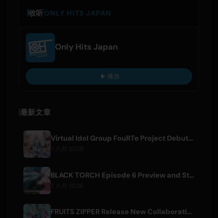
收听
ONLY HITS JAPAN
Only Hits Japan
播放
最新文章
Virtual Idol Group FouRTe Project Debuts with 'ALL IN' Album Produced by m-flo's ☆Taku Takahashi
7 八月 2026
BLACK TORCH Episode 6 Preview and Streaming Details
7 八月 2026
FRUITS ZIPPER Release New Collaboration Song '1,2,3,FOOOOUR'