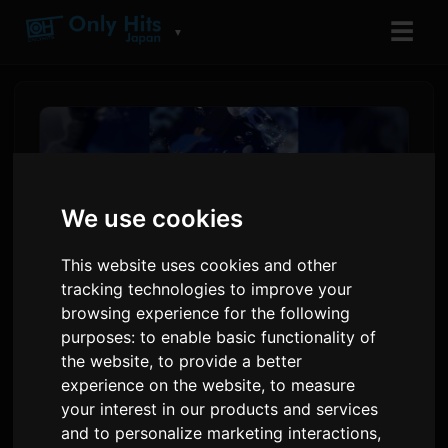
☰
▼
We use cookies
This website uses cookies and other
tracking technologies to improve your
browsing experience for the following
purposes:
to enable basic functionality of
创作者Daidai将热门恐怖游戏
the website
,
to provide a better
《水族馆不会跳舞》改编为小说
experience on the website
,
to measure
your interest in our products and services
and to personalize marketing interactions
,
由
Sam
1 六月 2026
翻译自英语