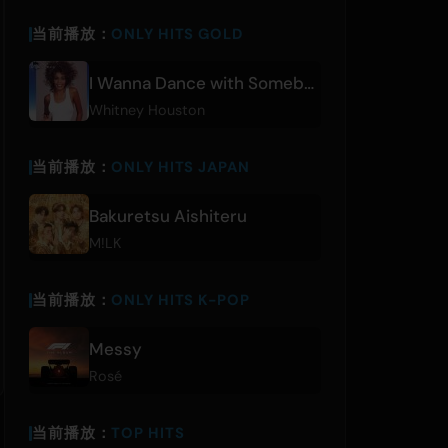
当前播放：
ONLY HITS GOLD
I Wanna Dance with Somebody (Who Loves Me)
Whitney Houston
当前播放：
ONLY HITS JAPAN
Bakuretsu Aishiteru
M!LK
当前播放：
ONLY HITS K-POP
Messy
Rosé
当前播放：
TOP HITS