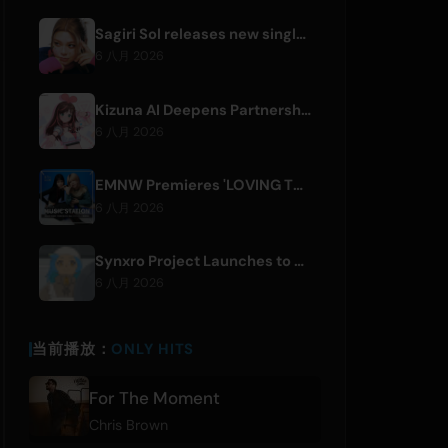
Sagiri Sol releases new single 'next to your love' after hiatus
6 八月 2026
Kizuna AI Deepens Partnership with Asobisystem Ahead of 10th Anniversary World Tour
6 八月 2026
EMNW Premieres 'LOVING TO GET US BY' Music Video on August 7
6 八月 2026
Synxro Project Launches to Create New IP from Fictional Anime Openings
6 八月 2026
当前播放：
ONLY HITS
For The Moment
Chris Brown