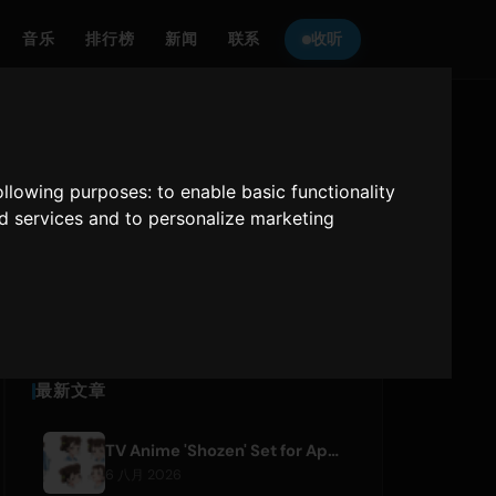
音乐
排行榜
新闻
联系
收听
收听
ONLY HITS JAPAN
following purposes:
to enable basic functionality
nd services and to personalize marketing
Only Hits Japan
播放
最新文章
TV Anime 'Shozen' Set for April 2027 Premiere on Fuji TV
6 八月 2026