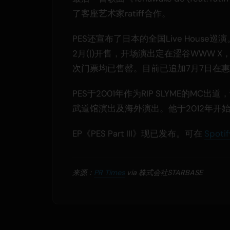
了客座艺术家ratiff合作。
PES还宣布了日本的全国Live House巡
2月(|)开售，开场演出定在涩谷WWW X
次门票均已售罄。目前已追加7月7日在惠比
PES于2001年作为RIP SLYME的
武道馆演出及海外演出。他于2012年开
EP《PES Part III》现已发布。可在
Spot
来源：
PR Times
via 株式会社STARBASE