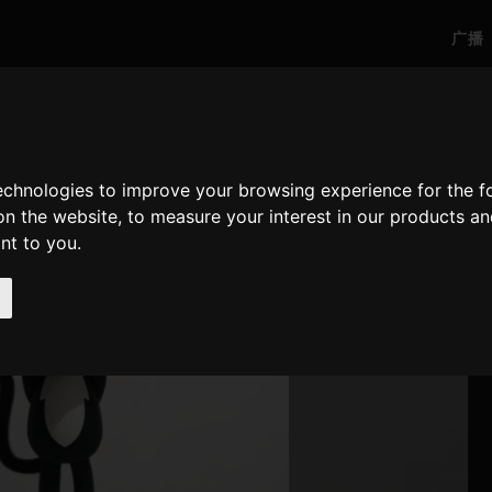
广播
technologies to improve your browsing experience for the 
on the website
,
to measure your interest in our products a
ant to you
.