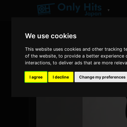
▼
We use cookies
This website uses cookies and other tracking 
of the website
,
to provide a better experience 
interactions
,
to deliver ads that are more relev
I agree
I decline
Change my preferences