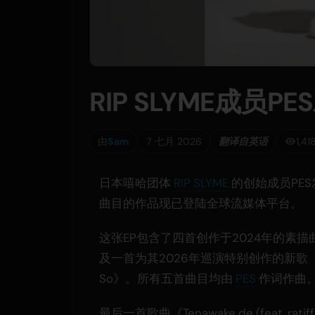
RIP SLYME成员PES
由
Sam
7 七月 2026
翻译自英语
1,4
日本嘻哈团体
RIP SLYME
的创始成员PES发
曲目的作品现已登陆全球流媒体平台。
这张EP包含了四首创作于2024年的素描
及一首为其2026年巡演特别创作的新歌《
So》。所有五首曲目均由
PES
作词作曲
最后一首歌曲《Tenawake de (feat. rati