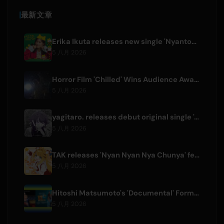
最新文章
Erika Ikuta releases new single 'Nyantokanyaruru' for children's book 'Fumikiri Neko'
5 八月 2026
Horror Film 'Chilled' Wins Audience Award at Fantasia Festival
5 八月 2026
yagitaro. releases debut original single 'Aria.' with Suda Keina
5 八月 2026
TAK releases 'Nyan Nyan Nya Chunya' featuring Kotoha for Zenless Zone Zero
5 八月 2026
Hitoshi Matsumoto's 'Documental' Format to Launch US Version
5 八月 2026