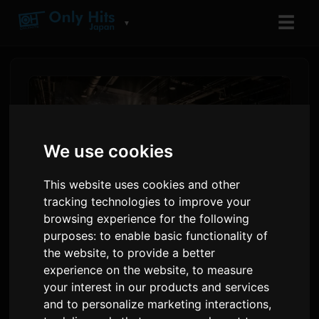
☰
▼
We use cookies
This website uses cookies and other
tracking technologies to improve your
browsing experience for the following
purposes:
to enable basic functionality of
ReoNa 亮相泰国 AFA 2026 并
the website
,
to provide a better
experience on the website
,
to measure
宣布发布新单曲
your interest in our products and services
and to personalize marketing interactions
,
由
Sam
2 六月 2026
翻译自英语