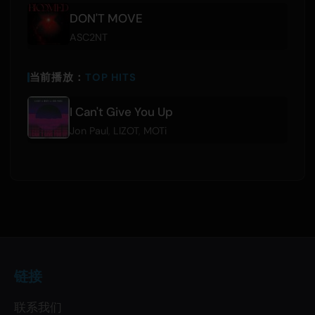
DON'T MOVE
ASC2NT
当前播放：
TOP HITS
I Can't Give You Up
Jon Paul
,
LIZOT
,
MOTi
链接
联系我们