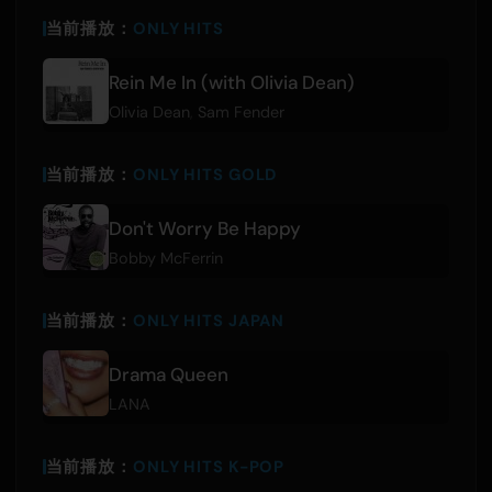
当前播放：
ONLY HITS
Rein Me In (with Olivia Dean)
Olivia Dean
,
Sam Fender
当前播放：
ONLY HITS GOLD
Don't Worry Be Happy
Bobby McFerrin
当前播放：
ONLY HITS JAPAN
Drama Queen
LANA
当前播放：
ONLY HITS K-POP