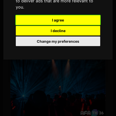
to deliver ads that are more relevant to
you
2,795 次观看
.
I agree
在曼谷举行的 Anime Festival Asia Thailand
2026 上，动漫歌手
ReoNa
献上了一场包含七首
I decline
曲目的强力演出，通过《影宅》、《刀剑神域》
Change my preferences
等作品的歌曲与粉丝共鸣。