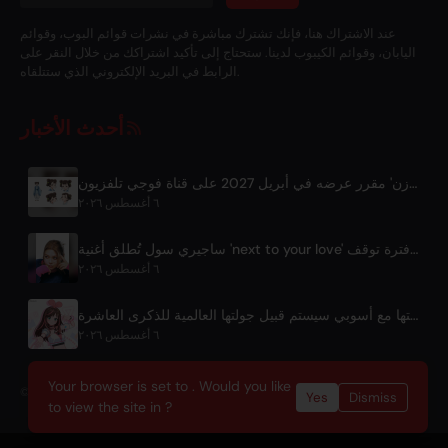
عند الاشتراك هنا، فإنك تشترك مباشرة في نشرات قوائم البوب، وقوائم
اليابان، وقوائم الكيبوب لدينا. ستحتاج إلى تأكيد اشتراكك من خلال النقر على
الرابط في البريد الإلكتروني الذي ستتلقاه.
أحدث الأخبار
أنمي تلفزيوني 'شوزن' مقرر عرضه في أبريل 2027 على قناة فوجي تلفزيون
٦ أغسطس ٢٠٢٦
ساجيري سول تُطلق أغنية 'next to your love' بعد فترة توقف
٦ أغسطس ٢٠٢٦
كيـزونا إيـي تُعزز شراكتها مع أسوبي سيستم قبيل جولتها العالمية للذكرى العاشرة
٦ أغسطس ٢٠٢٦
Your browser is set to . Would you like
© 2026 OnlyHit. All rights reserved. - Metadata provided by
ACRCloud
Yes
Dismiss
to view the site in ?