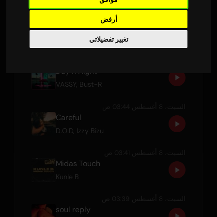
السبت، 8 أغسطس 03:49 ص
أرفض
Got Me Coming - Cutmore Radio Edit
CKY3
,
Mxddie
تغيير تفضيلاتي
السبت، 8 أغسطس 03:47 ص
Day n Night
VASSY
,
Bust-R
السبت، 8 أغسطس 03:44 ص
Careful
D.O.D
,
Izzy Bizu
السبت، 8 أغسطس 03:41 ص
Midas Touch
Kunle B
السبت، 8 أغسطس 03:39 ص
soul reply