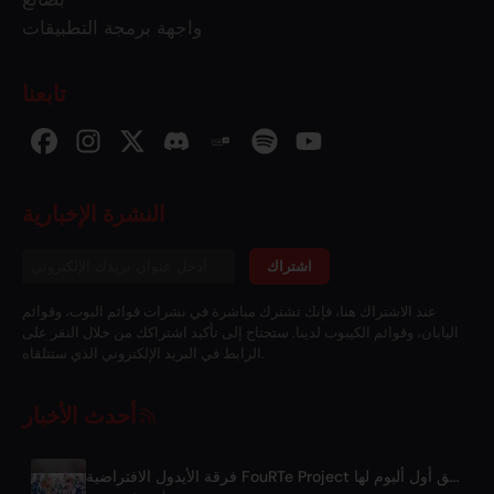
واجهة برمجة التطبيقات
تابعنا
النشرة الإخبارية
اشتراك
عند الاشتراك هنا، فإنك تشترك مباشرة في نشرات قوائم البوب، وقوائم
اليابان، وقوائم الكيبوب لدينا. ستحتاج إلى تأكيد اشتراكك من خلال النقر على
الرابط في البريد الإلكتروني الذي ستتلقاه.
أحدث الأخبار
فرقة الأيدول الافتراضية FouRTe Project تطلق أول ألبوم لها 'ALL IN' من إنتاج ☆تاكو تاكاهاشي من m-flo