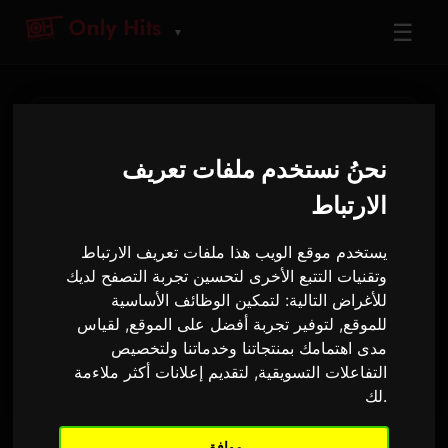
☰
▼
نحنُ نستخدم ملفات تعريف
الارتباط
راديو
تم تشغيله مؤخرًا على Only Hits
يستخدم موقع الويب هذا ملفات تعريف الارتباط
وتقنيات التتبع الأخرى لتحسين تجربة التصفح لديك
أحدث المسارات المعروضة على الهواء
للأغراض التالية:
لتمكين الوظائف الأساسية
للموقع
,
لتوفير تجربة أفضل على الموقع
,
لقياس
الآن فقط
20
مدى اهتمامك بمنتجاتنا وخدماتنا ولتخصيص
آخر مقطوعة
الترددات الأخيرة
التفاعلات التسويقية
,
لتقديم إعلانات أكثر ملاءمة
.
لك
موافق