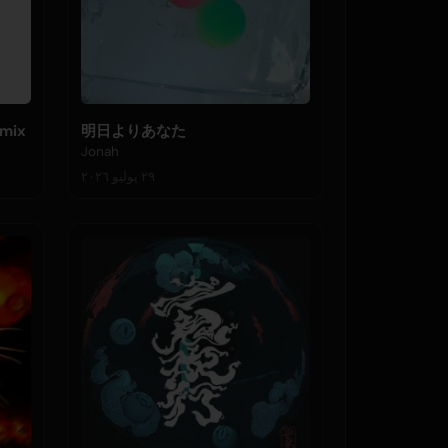
mix
明日よりあなた
Jonah
٢٩ يوليو ٢٠٢٦