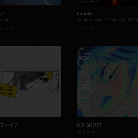
ア
haneto
tsukaze
Monkey Majik, TOMONARI SOR
٢٩ يوليو ٢٠٢٦
٢٩ يوليو ٢٠٢٦
ファイブ
GO GHOST
King Gnu