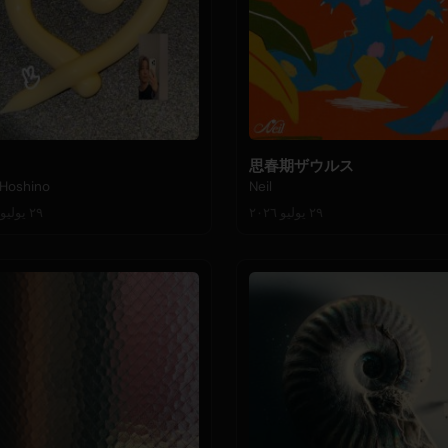
i
思春期ザウルス
Hoshino
Neil
٢٩ يوليو ٢٠٢٦
٢٩ يوليو ٢٠٢٦