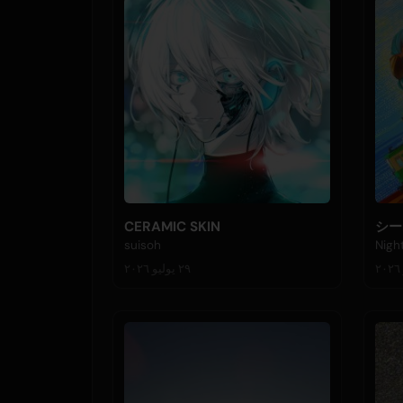
CERAMIC SKIN
シー
suisoh
Nigh
٢٩ يوليو ٢٠٢٦