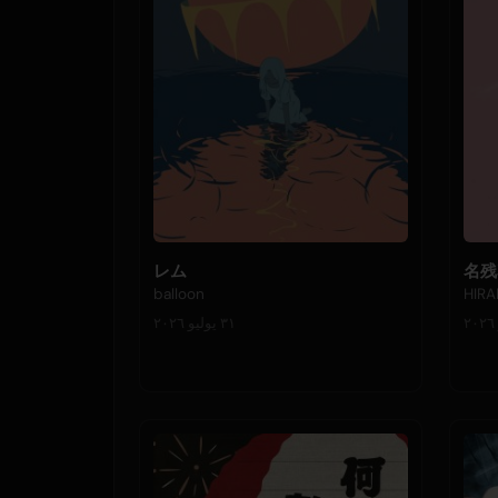
レム
名残
balloon
HIRA
٣١ يوليو ٢٠٢٦