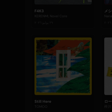
F4K3
メシ
KERENMI, Novel Core
Nana
٢٩ يوليو ٢٠٢٦
Still Here
ロー
TOMOO
梓川