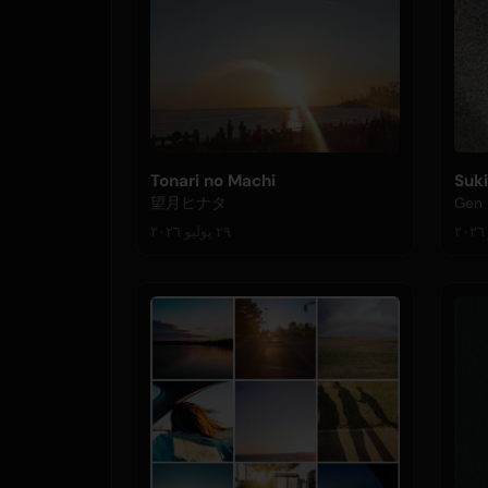
Tonari no Machi
Suk
望月ヒナタ
Gen 
٢٩ يوليو ٢٠٢٦