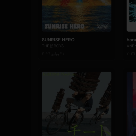
SUNRISE HERO
han
THE超BOYS
ANE
٣١ يوليو ٢٠٢٦