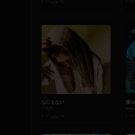
٢٩ يوليو ٢٠٢٦
なにもない
僕 l
CVLTE
negu
٢٩ يوليو ٢٠٢٦