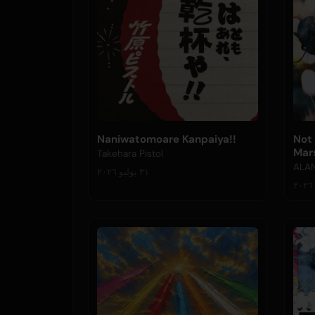
Naniwatomoare Kanpaiya!!
Not 
Mar
Takehara Pistol
ALAN
٣١ يوليو ٢٠٢٦