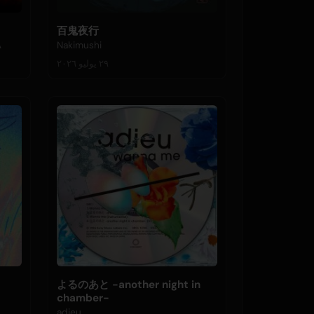
百鬼夜行
A
Nakimushi
٢٩ يوليو ٢٠٢٦
よるのあと -another night in
chamber-
adieu