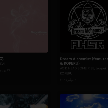
花
Dream Alchemist (feat. te
& KOPERU)
IDAI
ACID HEAD SOME RISE, teppei,
٣١ يوليو ٢٠٢٦
KOPERU
٣١ يوليو ٢٠٢٦