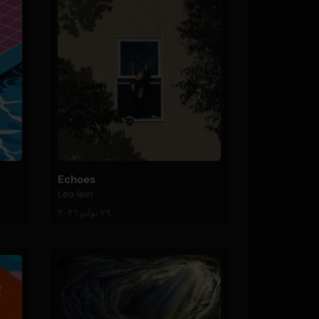
Echoes
Leo Ieiri
٢٩ يوليو ٢٠٢٦