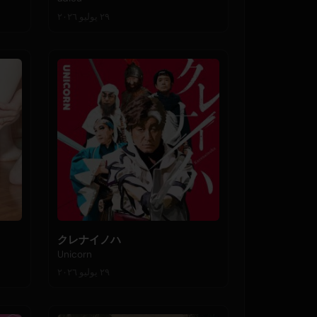
٢٩ يوليو ٢٠٢٦
クレナイノハ
Unicorn
٢٩ يوليو ٢٠٢٦