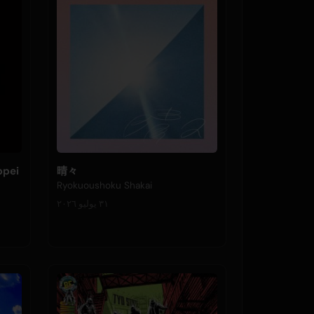
ppei
晴々
Ryokuoushoku Shakai
٣١ يوليو ٢٠٢٦