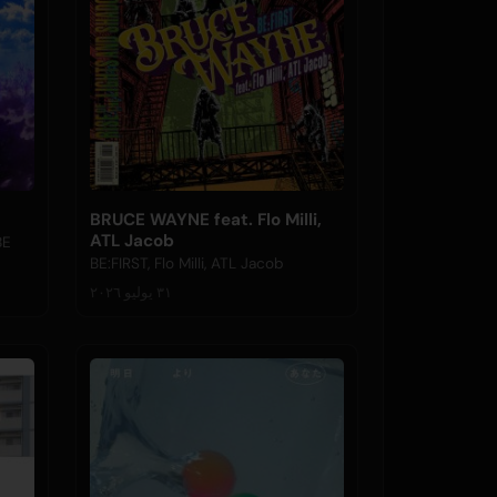
BRUCE WAYNE feat. Flo Milli,
ATL Jacob
BE
BE:FIRST, Flo Milli, ATL Jacob
٣١ يوليو ٢٠٢٦