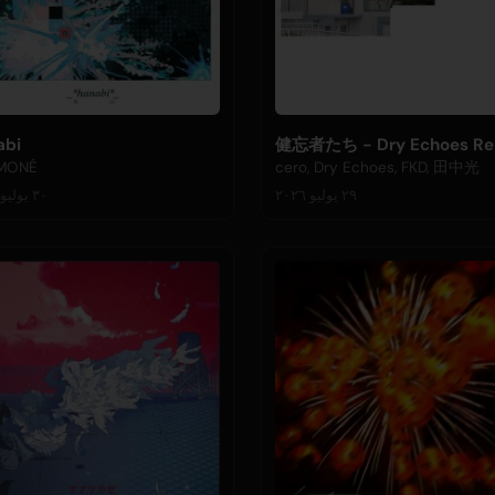
abi
健忘者たち - Dry Echoes Re
MONÉ
cero, Dry Echoes, FKD, 田中光
٢٩ يوليو ٢٠٢٦
٣٠ يوليو ٢٠٢٦