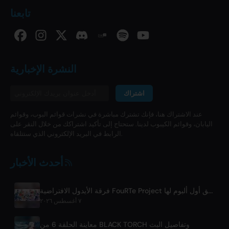
تابعنا
النشرة الإخبارية
اشتراك
عند الاشتراك هنا، فإنك تشترك مباشرة في نشرات قوائم البوب، وقوائم
اليابان، وقوائم الكيبوب لدينا. ستحتاج إلى تأكيد اشتراكك من خلال النقر على
الرابط في البريد الإلكتروني الذي ستتلقاه.
أحدث الأخبار
فرقة الأيدول الافتراضية FouRTe Project تطلق أول ألبوم لها 'ALL IN' من إنتاج ☆تاكو تاكاهاشي من m-flo
٧ أغسطس ٢٠٢٦
معاينة الحلقة 6 من BLACK TORCH وتفاصيل البث