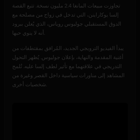
تجاوزت مبيعات المانغا 2.4 مليون نسخة. تتبع القصة
إلسا يوكاراينن، التي تدخل في زواج من مصلحة مع
الدوق المستقبلي جوليوس روياس، الذي يُعلن ببرود
أنه لا ينوي حبها.
يبدأ الفيديو الترويجي الجديد، المُرافق بمقتطفات من
أغنية المقدمة والنهاية، بإعلان جوليوس. يُظهر التحول
التدريجي في علاقتهما مع تأثير لطف إلسا عليه. تُلمح
المشاهد إلى مناورات سياسية داخل القصر وغيرة من
شخصيات أخرى.