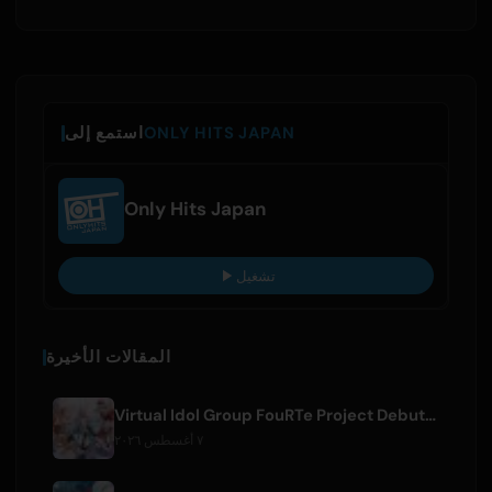
ONLY HITS JAPAN
استمع إلى
Only Hits Japan
تشغيل
المقالات الأخيرة
Virtual Idol Group FouRTe Project Debuts with 'ALL IN' Album Produced by m-flo's ☆Taku Takahashi
٧ أغسطس ٢٠٢٦