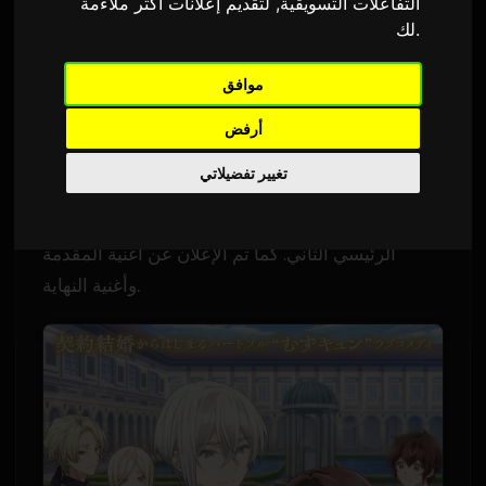
التفاعلات التسويقية
,
لتقديم إعلانات أكثر ملاءمة
ترجمة من الإنجليزية
٣ يونيو ٢٠٢٦
Sam
بواسطة
.
لك
2,721 مشاهدات
موافق
كشفَ مسلسل الأنمي التلفزيوني المقتبس من المانغا
أرفض
"Kimi wo Aisuru Ki wa Nai" to Itta Jiki
الشهيرة
تغيير تفضيلاتي
Koushaku-sama ga Naze ka Dekiai Shite Kimasu
(كيمي أي) عن الفيديو الترويجي الرئيسي والبوستر
الرئيسي الثاني. كما تم الإعلان عن أغنية المقدمة
وأغنية النهاية.