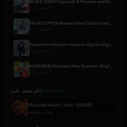
BLACK TORCH Episode 6 Preview and Streaming Details
٧ أغسطس ٢٠٢٦
FRUITS ZIPPER Release New Collaboration Song '1,2,3,FOOOOUR'
٧ أغسطس ٢٠٢٦
Kawanishi Natsuki releases digital single 'Sayonara wa Ichiban Kirei na Atashi de'
٧ أغسطس ٢٠٢٦
KOMOREBI Releases New Summer Single 'Letsu Natsu'
٧ أغسطس ٢٠٢٦
ONLY HITS
الآن تشغل على
Shoulda Never (feat. USHER)
Kehlani
,
Usher