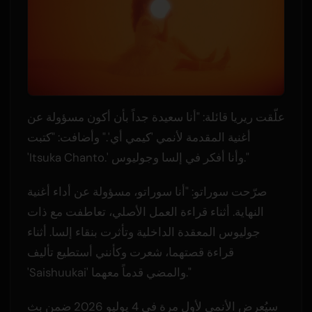
علّقت ريريا قائلة: "أنا سعيدة جداً بأن أكون مسؤولة عن
أغنية المقدمة لأنمي 'كيمي أي'." وأضافت: "كتبت
'Itsuka Chanto.' وأنا أفكر في إلسا وجوليوس."
صرّحت سوراتو: "أنا سوراتو، مسؤولة عن أداء أغنية
النهاية. أثناء قراءة العمل الأصلي، تعاطفت مع ذات
جوليوس المعقدة الداخلية وتأثرت بنقاء إلسا. أثناء
قراءة قصتهما، شعرت وكأنني أستطيع تأليف
'Saishuukai' والمضي قدماً معهما."
سيُعرض الأنمي لأول مرة في 4 يوليو 2026 ضمن بث