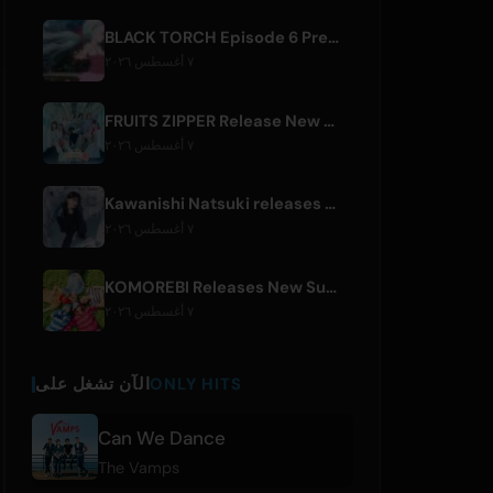
BLACK TORCH Episode 6 Preview and Streaming Details
٧ أغسطس ٢٠٢٦
FRUITS ZIPPER Release New Collaboration Song '1,2,3,FOOOOUR'
٧ أغسطس ٢٠٢٦
Kawanishi Natsuki releases digital single 'Sayonara wa Ichiban Kirei na Atashi de'
٧ أغسطس ٢٠٢٦
KOMOREBI Releases New Summer Single 'Letsu Natsu'
٧ أغسطس ٢٠٢٦
ONLY HITS
الآن تشغل على
Can We Dance
The Vamps