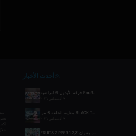
أحدث الأخبار
فرقة الأيدول الافتراضية FouRTe Project تطلق أول ألبوم لها 'ALL IN' من إنتاج ☆تاكو تاكاهاشي من m-flo
٧ أغسطس ٢٠٢٦
معاينة الحلقة 6 من BLACK TORCH وتفاصيل البث
عند
نشرا
٧ أغسطس ٢٠٢٦
الكيب
خلال
FRUITS ZIPPER تطلق أغنية تعاون جديدة بعنوان '1,2,3,FOOOOUR'