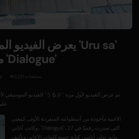
من أسطوانته المنفردة 'Dialogue'
2,221 مشاهدات
ت
على يوتيوب اليوم الساعة 8 مساءً بتوقيت اليابان.
الأغنية مأخوذة من أسطوانته المنفردة الأولى كمغني
وكاتب أغاني، "Dialogue"، التي صدرت رقميًا في 27
مايو. تولى آياسي كتابة جميع كلمات الأغاني وتأليف