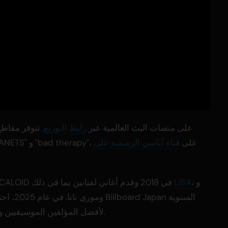
تتوفر الأسطوانة المنفردة "Dialogue" على منصات البث العالمية عبر
رابط التوزيع
. تتوفر مقاطع
مرئية لجميع الأغاني الخمس، بما في ذلك "PLANETS" و "bad therapy"، على
قناة آياسي الرسمية على
، و
LiSA
آياسي، المولود عام 1994، بدأ نشر أغاني VOCALOID في 2018 وقدم أغاني لفنانين بما في ذلك
لأفضل المؤلفين الموسيقيين وأفضل كتاب الأغاني للسنة الثانية على التوالي.