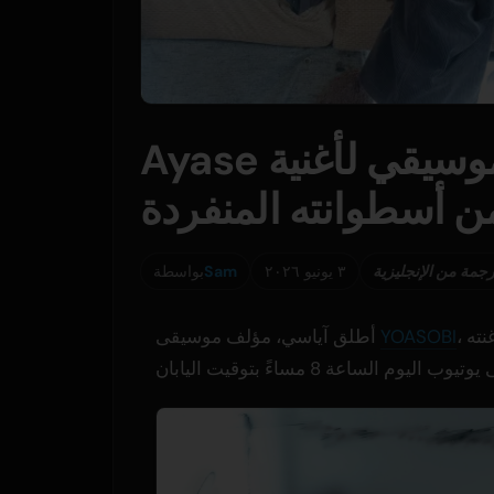
Ayase يعرض الفيديو الموسيقي لأغنية 'Uru sa'
رجمة من الإنجليزية
٣ يونيو ٢٠٢٦
Sam
بواسطة
، الفيديو الموسيقي لأغنته "うるさ". تم عرض الفيديو لأول مرة
YOASOBI
أطلق آياسي، مؤلف موسيقى