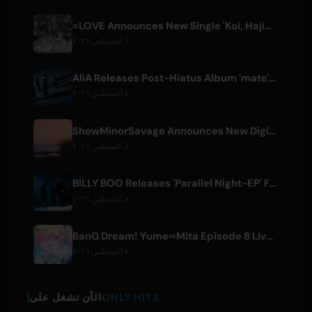
=LOVE Announces New Single 'Koi, Hajimemashita.' and Tokyo Dome Concerts
٨ أغسطس ٢٠٢٦
AliA Releases Post-Hiatus Album 'mate', Announces Tokyo Live
٨ أغسطس ٢٠٢٦
ShowMinorSavage Announces New Digital Single 'Gradation'
٨ أغسطس ٢٠٢٦
BILLY BOO Releases 'Parallel Night-EP' Featuring TV Drama Theme Song
٨ أغسطس ٢٠٢٦
BanG Dream! Yume∞Mita Episode 8 Live Clip Released
٨ أغسطس ٢٠٢٦
ONLY HITS
الآن تشغل على