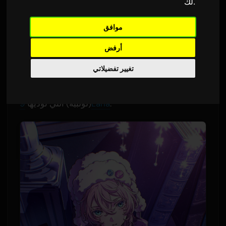
.
لك
ترجمة من الإنجليزية
٦ يوليو ٢٠٢٦
Sam
بواسطة
موافق
1,605 مشاهدات
أرفض
إن الفيديو الترويجي النهائي للحلقة الأخيرة من
بلايد:
تغيير تفضيلاتي
الحرب الألفية الدموية - الكارثة
متاح الآن عبر الإنترنت.
يعرض الفيديو لمحة أولى عن أغنية النهاية 'راسين'
.
9Lana
(لولبية) التي تؤديها