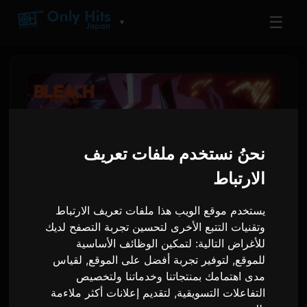
☰
▼
نحنُ نستخدم ملفات تعريف
الارتباط
يستخدم موقع الويب هذا ملفات تعريف الارتباط
وتقنيات التتبع الأخرى لتحسين تجربة التصفح لديك
بلايد: الحرب الألفية الدموية -
للأغراض التالية:
لتمكين الوظائف الأساسية
للموقع
,
لتوفير تجربة أفضل على الموقع
,
لقياس
الكارثة: البرومو النهائي يعلن عن
مدى اهتمامك بمنتجاتنا وخدماتنا ولتخصيص
أغنية النهاية 'راسين' لـ 9Lana
التفاعلات التسويقية
,
لتقديم إعلانات أكثر ملاءمة