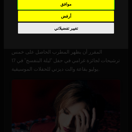
موافق
ترجمة من الإنجليزية
٩ يوليو ٢٠٢٦
Sam
بواسطة
أرفض
1,551 مشاهدات
تغيير تفضيلاتي
سوف يؤدي جوش غروبان كضيف خاص في الحفلات
الكلاسيكية القادمة
ليوشيكي
في لوس أنجلوس. من
المقرر أن يظهر المطرب الحاصل على خمس
ترشيحات لجائزة غرامي في حفل "ليلة البنفسج" في 17
يوليو بقاعة والت ديزني للحفلات الموسيقية.