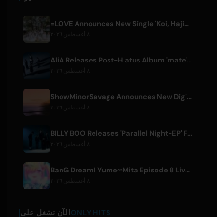
=LOVE Announces New Single 'Koi, Hajimemashita.' and Tokyo Dome Concerts
٨ أغسطس ٢٠٢٦
AliA Releases Post-Hiatus Album 'mate', Announces Tokyo Live
٨ أغسطس ٢٠٢٦
ShowMinorSavage Announces New Digital Single 'Gradation'
٨ أغسطس ٢٠٢٦
BILLY BOO Releases 'Parallel Night-EP' Featuring TV Drama Theme Song
٨ أغسطس ٢٠٢٦
BanG Dream! Yume∞Mita Episode 8 Live Clip Released
٨ أغسطس ٢٠٢٦
ONLY HITS
الآن تشغل على