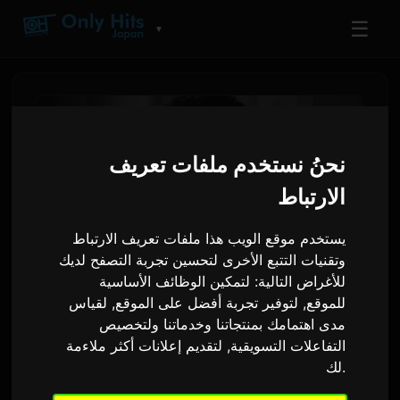
☰
▼
نحنُ نستخدم ملفات تعريف
الارتباط
يستخدم موقع الويب هذا ملفات تعريف الارتباط
وتقنيات التتبع الأخرى لتحسين تجربة التصفح لديك
للأغراض التالية:
لتمكين الوظائف الأساسية
للموقع
,
لتوفير تجربة أفضل على الموقع
,
لقياس
جوش غروبان ينضم إلى يوشيكي
مدى اهتمامك بمنتجاتنا وخدماتنا ولتخصيص
في حفلات لوس أنجلوس
التفاعلات التسويقية
,
لتقديم إعلانات أكثر ملاءمة
.
لك
الكلاسيكية