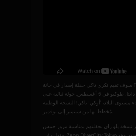
سوف تقيم نكري تاكي حفلة إصدار في حانة Fever في
شين دايتا، طوكيو في 5 أغسطس. جولة ثنائية على
مستوى البلاد، 'أوكي! تاكي! النسخة الوطنية vol.7'،
مُخطط لها من سبتمبر إلى نوفمبر.
نسخة بلو راي لحفلتهم بمناسبة مرور خمس
سنوات في Zepp DiverCity Tokyo في 24 يونيو. وهو