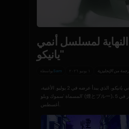
النهاية لمسلسل أنمي
'يانيكو'
رجمة من الإنجليزية
١ يونيو ٢٠٢٦
Sam
بواسطة
ني
يانيكو
، الذي يبدأ عرضه في 2 يوليو. الأغنية،
المسماة 'سموك وبلو' (煙とブルー)، ستكون الأغنية الرئيسية في أسطوانة إيب رقمي يصدر في 5
أغسطس.