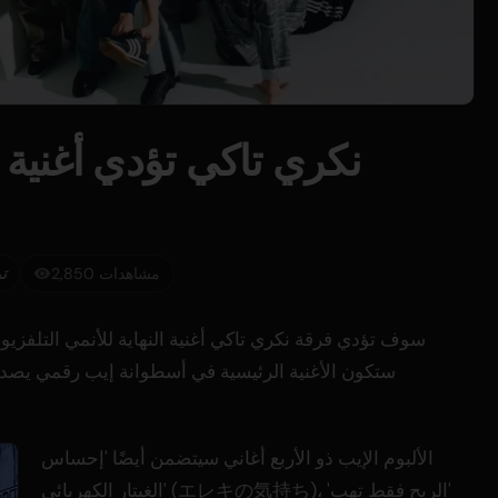
نكري تاكي تؤدي أغنية 
2,850 مشاهدات
ت
سوف تؤدي فرقة نكري تاكي أغنية النهاية للأنمي التلفزيو
الألبوم الإيب ذو الأربع أغاني سيتضمن أيضًا 'إحساس
الغيتار الكهربائي' (エレキの気持ち)، 'الريح فقط تهب'