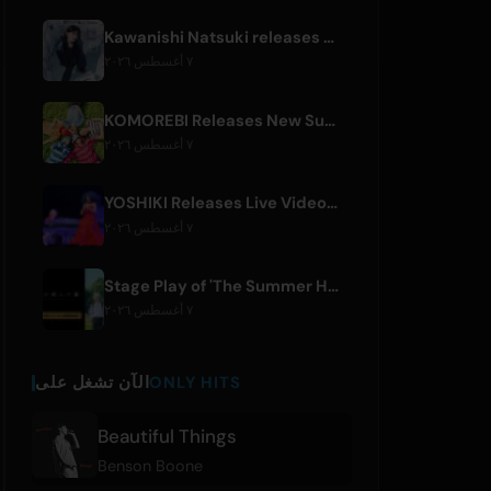
Kawanishi Natsuki releases digital single 'Sayonara wa Ichiban Kirei na Atashi de'
٧ أغسطس ٢٠٢٦
KOMOREBI Releases New Summer Single 'Letsu Natsu'
٧ أغسطس ٢٠٢٦
YOSHIKI Releases Live Videos with Diana Ross and KORN's Jonathan Davis
٧ أغسطس ٢٠٢٦
Stage Play of 'The Summer Hikaru Died' Streams Globally for Free on ABEMA
٧ أغسطس ٢٠٢٦
ONLY HITS
الآن تشغل على
Beautiful Things
Benson Boone