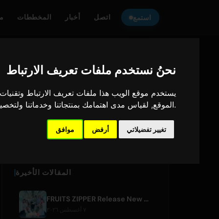
اتصل
أخبار
المخططات
م
استمع
نحنُ نستخدم ملفات تعريف الارتباط
ONLY HITS JAPAN
استمع إلى
يستخدم موقع الويب هذا ملفات تعريف الارتباط وتقنيات ا
.
الموقع
,
لقياس مدى اهتمامك بمنتجاتنا وخدماتنا ولتخصي
Only Hits Japan
تغيير تفضيلاتي
أرفض
موافق
تشغيل
المقالات الأخيرة
FRUITS ZIPPER Release New Collaboration Song '1,2,3,FOOOOUR'
٧ أغسطس ٢٠٢٦