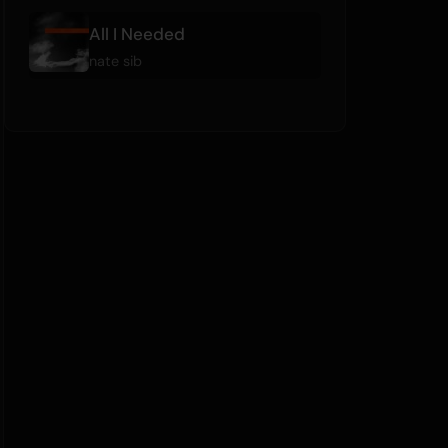
All I Needed
nate sib