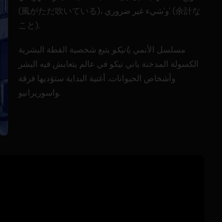
(風がただ吹いている)، و'شيء غير ضروري' (余計な
こと).
مسلسل الأنمي
يانيكو
يتبع شخصية القطة البشرية
الكسولة المدخنة ياني نيكو في عالم يتعايش فيه البشر
وأشخاص الحيوانات. أغنية البداية ستؤديها فرقة
واسوريرانيو.