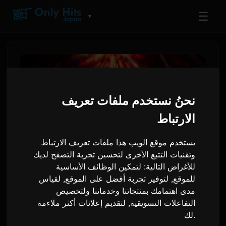
☰
▼
نحنُ نستخدم ملفات تعريف
الارتباط
يستخدم موقع الويب هذا ملفات تعريف الارتباط
وتقنيات التتبع الأخرى لتحسين تجربة التصفح لديك
للأغراض التالية:
لتمكين الوظائف الأساسية
PLAVE تعلن عن أول جولة عالمية
للموقع
,
لتوفير تجربة أفضل على الموقع
,
لقياس
مدى اهتمامك بمنتجاتنا وخدماتنا ولتخصيص
لها 'KEEP IT MANIC' لعام 2026
التفاعلات التسويقية
,
لتقديم إعلانات أكثر ملاءمة
.
لك
ترجمة من الإنجليزية
٤ يونيو ٢٠٢٦
Sam
بواسطة