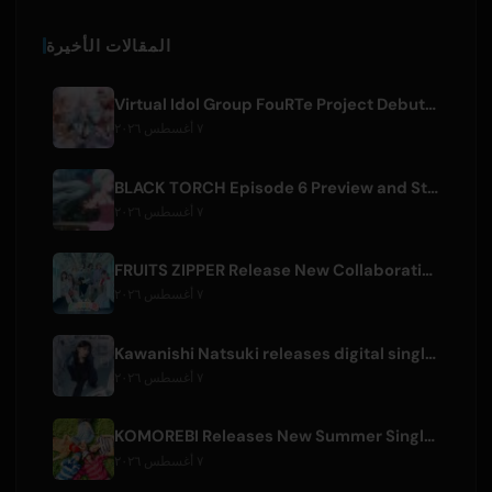
المقالات الأخيرة
Virtual Idol Group FouRTe Project Debuts with 'ALL IN' Album Produced by m-flo's ☆Taku Takahashi
٧ أغسطس ٢٠٢٦
BLACK TORCH Episode 6 Preview and Streaming Details
٧ أغسطس ٢٠٢٦
FRUITS ZIPPER Release New Collaboration Song '1,2,3,FOOOOUR'
٧ أغسطس ٢٠٢٦
Kawanishi Natsuki releases digital single 'Sayonara wa Ichiban Kirei na Atashi de'
٧ أغسطس ٢٠٢٦
KOMOREBI Releases New Summer Single 'Letsu Natsu'
٧ أغسطس ٢٠٢٦