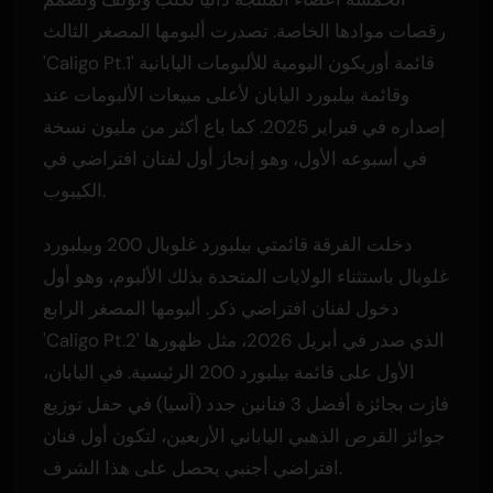
رقصات موادها الخاصة. تصدرت ألبومها المصغر الثالث
'Caligo Pt.1' قائمة أوريكون اليومية للألبومات اليابانية
وقائمة بيلبورد اليابان لأعلى مبيعات الألبومات عند
إصداره في فبراير 2025. كما باع أكثر من مليون نسخة
في أسبوعه الأول، وهو إنجاز أول لفنان افتراضي في
الكيبوب.
دخلت الفرقة قائمتي بيلبورد غلوبال 200 وبيلبورد
غلوبال باستثناء الولايات المتحدة بذلك الألبوم، وهو أول
دخول لفنان افتراضي ذكر. ألبومها المصغر الرابع
'Caligo Pt.2' الذي صدر في أبريل 2026، مثل ظهورها
الأول على قائمة بيلبورد 200 الرئيسية. في اليابان،
فازت بجائزة أفضل 3 فنانين جدد (آسيا) في حفل توزيع
جوائز القرص الذهبي الياباني الأربعين، لتكون أول فنان
افتراضي أجنبي يحصل على هذا الشرف.