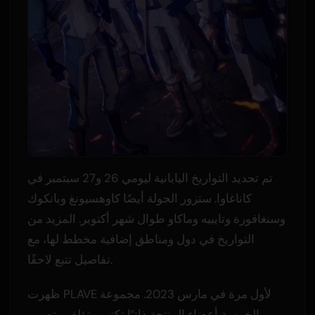
تم تحديد التواريخ اليابانية ليومي 26 و27 سبتمبر في
كاناغاوا. ستزور الجولة أيضًا كاوهسيونغ وبانكوك
وسنغافورة وتايبيه وماكاو طوال شهر أكتوبر. المزيد من
التواريخ في دول ومناطق إضافية مخطط لها، مع
تفاصيل تتبع لاحقًا.
ظهرت PLAVE لأول مرة في مارس 2023. مجموعة
الخمسة أعضاء المنتجة ذاتيًا تكتب وتؤلف وتصمم