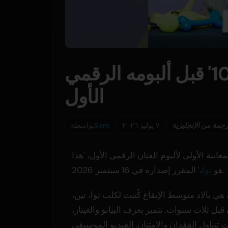
توا يُطلق الأغنية المنفردة '10' قبل ألبومه الرقمي
الأول
رجمة من الإنجليزية
٧ يوليو ٢٠٢٦
Sam
بواسطة
عتبر هذه الأغنية المعاينة الأولى لألبوم الفنان الرقمي الأول، 'هذا
،' المقرر إصداره في 16 سبتمبر 2026.
هو
توا
ة هي بالاد متوسط الإيقاع كُتبت لكلب توا، تين،
قبل ثلاث سنوات. تتميز بعزف البيانو والغيتار،
 تتناول الفقدان والامتنان. الفيديو الموسيقي