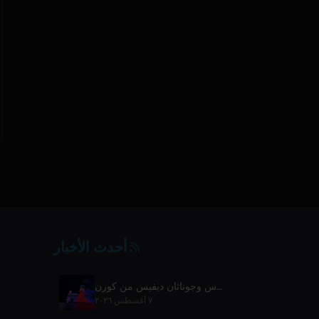
أحدث الأخبار
يوشيكي يُطلق مقاطع فيديو حية مع ديانا روس وجوناثان ديفيس من كورن
٧ أغسطس ٢٠٢٦