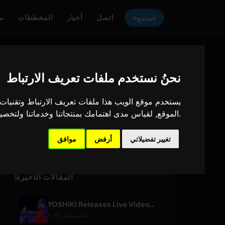
اتصل
أخبار
المخططات
م
استمع
ONLY HITS JAPAN
استمع إلى
نحنُ نستخدم ملفات تعريف الارتباط
يستخدم موقع الويب هذا ملفات تعريف الارتباط وتقنيات ا
Only Hits Japan
.
الموقع
,
لقياس مدى اهتمامك بمنتجاتنا وخدماتنا ولتخصي
تغيير تفضيلاتي
أرفض
موافق
تشغيل
المقالات الأخيرة
YOSHIKI Releases Live Videos with Diana Ross and KORN's Jonathan Davis
٧ أغسطس ٢٠٢٦