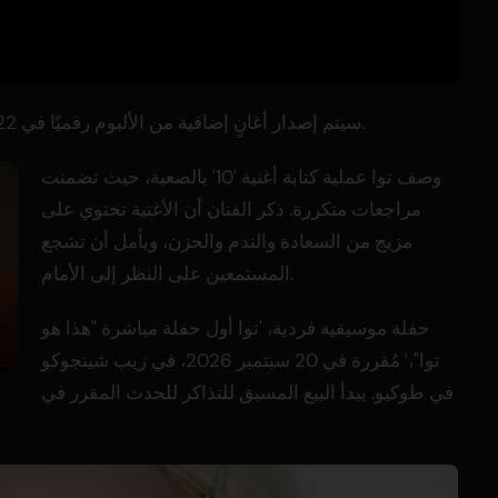
سيتم إصدار أغانٍ إضافية من الألبوم رقميًا في 22 يوليو، 5 أغسطس، 19 أغسطس، و 2 سبتمبر.
وصف توا عملية كتابة أغنية '10' بالصعبة، حيث تضمنت
مراجعات متكررة. ذكر الفنان أن الأغنية تحتوي على
مزيج من السعادة والندم والحزن، ويأمل أن تشجع
المستمعين على النظر إلى الأمام.
حفلة موسيقية فردية، 'توا أول حفلة مباشرة "هذا هو
توا"،' مُقررة في 20 سبتمبر 2026، في زيب شينجوكو
في طوكيو. يبدأ البيع المسبق للتذاكر للحدث المقرر في