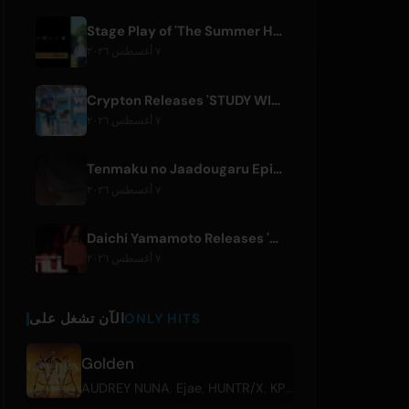
Stage Play of 'The Summer Hikaru Died' Streams Globally for Free on ABEMA
٧ أغسطس ٢٠٢٦
Crypton Releases 'STUDY WITH MIKU - part6 -' Instrumental BGM Video
٧ أغسطس ٢٠٢٦
Tenmaku no Jaadougaru Episode 7 Preview Released
٧ أغسطس ٢٠٢٦
Daichi Yamamoto Releases 'Still' for Hip-Hop Anime 'Shadow Beat'
٧ أغسطس ٢٠٢٦
ONLY HITS
الآن تشغل على
Golden
AUDREY NUNA
,
Ejae
,
HUNTR/X
,
KPop Demon Hunters Cast