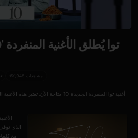
1,945 مشاهدات
ت
أغنية توا المنفردة الجديدة '10' متاحة الآن. ت
الأغني
الذي توفي 
مع كلمات