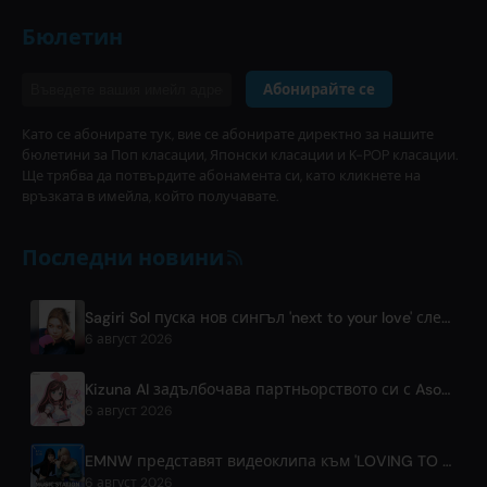
Бюлетин
Абонирайте се
Като се абонирате тук, вие се абонирате директно за нашите
бюлетини за Поп класации, Японски класации и K-POP класации.
Ще трябва да потвърдите абонамента си, като кликнете на
връзката в имейла, който получавате.
Последни новини
Sagiri Sol пуска нов сингъл 'next to your love' след пауза
6 август 2026
Kizuna AI задълбочава партньорството си с Asobisystem пред 10-годишния си световен тур
6 август 2026
EMNW представят видеоклипа към 'LOVING TO GET US BY' на 7 август
6 август 2026