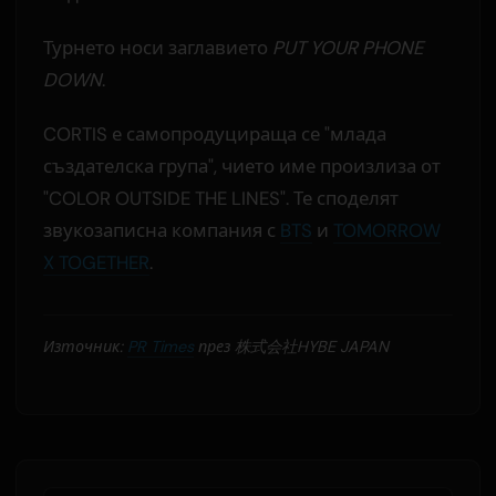
Турнето носи заглавието
PUT YOUR PHONE
DOWN
.
CORTIS е самопродуцираща се "млада
създателска група", чието име произлиза от
"COLOR OUTSIDE THE LINES". Те споделят
звукозаписна компания с
BTS
и
TOMORROW
X TOGETHER
.
Източник:
PR Times
през 株式会社HYBE JAPAN