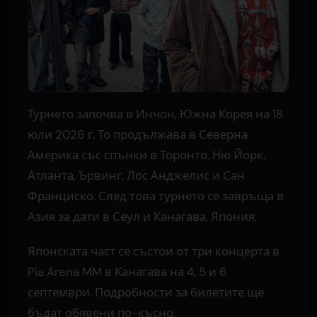
Турнето започва в Инчон, Южна Корея на 18
юли 2026 г. То продължава в Северна
Америка със спънки в Торонто, Ню Йорк,
Атланта, Ървинг, Лос Анджелис и Сан
Франциско. След това турнето се завръща в
Азия за дати в Сеул и Канагава, Япония.
Японската част се състои от три концерта в
Pia Arena MM в Канагава на 4, 5 и 6
септември. Подробности за билетите ще
бъдат обявени по-късно.