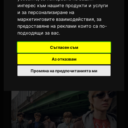
PHONE DOWN'
интерес към нашите продукти и услуги
и за персонализиране на
От
Sam
2 юни 2026
маркетинговите взаимодействия
,
за
предоставяне на реклами които са по-
Преведено от английски
3,249 просмотра
подходящи за вас
.
CORTIS ще отправят на първото си
Съгласен съм
самостоятелно световно турне през 2026 г.
Петчленната група, която дебютира
Аз отказвам
миналия август под шапката на BIGHIT
Промяна на предпочитанията ми
MUSIC, ще изнесе 13 концерта в девет града.