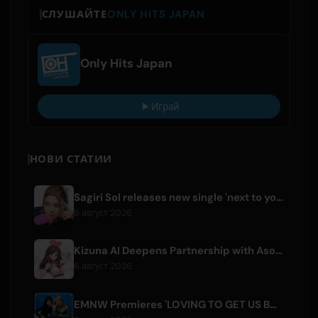
СЛУШАЙТЕ
ONLY HITS JAPAN
Only Hits Japan
Играй
НОВИ СТАТИИ
Sagiri Sol releases new single 'next to your love' after hiatus
6 август 2026
Kizuna AI Deepens Partnership with Asobisystem Ahead of 10th Anniversary World Tour
6 август 2026
EMNW Premieres 'LOVING TO GET US BY' Music Video on August 7