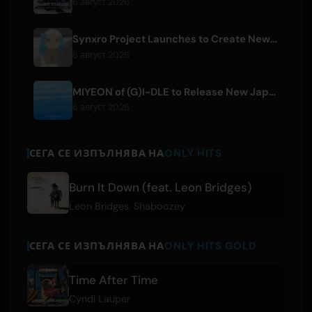
6 август 2026
Synxro Project Launches to Create New IP from Fictional Anime Openings
6 август 2026
MIYEON of (G)I-DLE to Release New Japanese Digital Single 'RUN AWAY'
6 август 2026
СЕГА СЕ ИЗПЪЛНЯВА НА
ONLY HITS
Burn It Down (feat. Leon Bridges)
Leon Bridges
,
Shaboozey
СЕГА СЕ ИЗПЪЛНЯВА НА
ONLY HITS GOLD
Time After Time
Cyndi Lauper