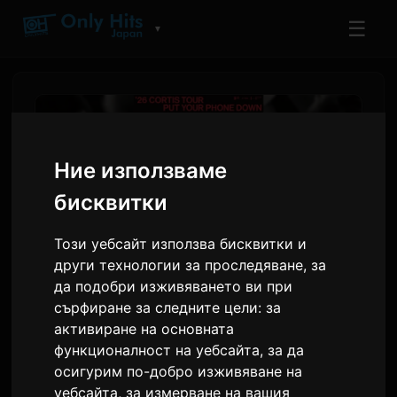
☰
▼
Ние използваме
бисквитки
Този уебсайт използва бисквитки и
други технологии за проследяване, за
да подобри изживяването ви при
сърфиране за следните цели:
за
CORTIS обявяват първото
активиране на основната
си самостоятелно
функционалност на уебсайта
,
за да
световно турне 'PUT YOUR
осигурим по-добро изживяване на
уебсайта
,
за измерване на вашия