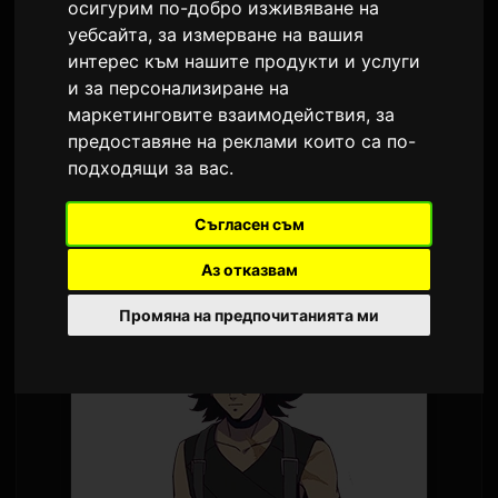
осигурим по-добро изживяване на
От
Sam
7 юли 2026
уебсайта
,
за измерване на вашия
интерес към нашите продукти и услуги
Преведено от английски
1,591 просмотра
и за персонализиране на
маркетинговите взаимодействия
,
за
TV анимето
Digimon Beatbreak
ще започне
предоставяне на реклами които са по-
нова сюжетна дъга, наречена 'Kyo-hen', на 12
подходящи за вас
.
юли. Заедно с обявяването бяха
Съгласен съм
публикувани нов ключов визуал и детайли
за персонажи.
Аз отказвам
Промяна на предпочитанията ми