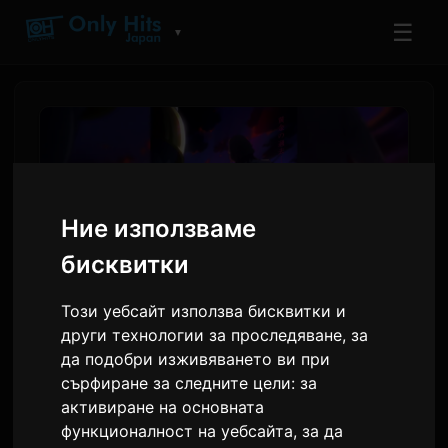
☰
▼
Ние използваме
бисквитки
Този уебсайт използва бисквитки и
други технологии за проследяване, за
Digimon Beatbreak
да подобри изживяването ви при
сърфиране за следните цели:
за
стартира нова сюжетна
активиране на основната
дъга 'Kyo-hen' на 12 юли
функционалност на уебсайта
,
за да