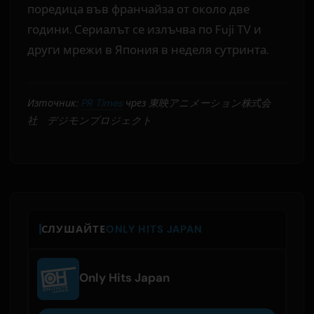
поредица във франчайза от около две
години. Сериалът се излъчва по Fuji TV и
други мрежи в Япония в неделя сутринта.
Източник:
PR Times
чрез 東映アニメーション株式会
社 デジモンプロジェクト
СЛУШАЙТЕ
ONLY HITS JAPAN
Only Hits Japan