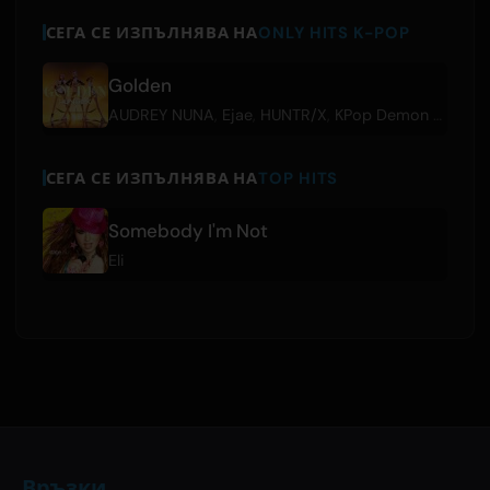
СЕГА СЕ ИЗПЪЛНЯВА НА
ONLY HITS K-POP
Golden
AUDREY NUNA
,
Ejae
,
HUNTR/X
,
KPop Demon Hunters Cast
СЕГА СЕ ИЗПЪЛНЯВА НА
TOP HITS
Somebody I'm Not
Eli
Връзки