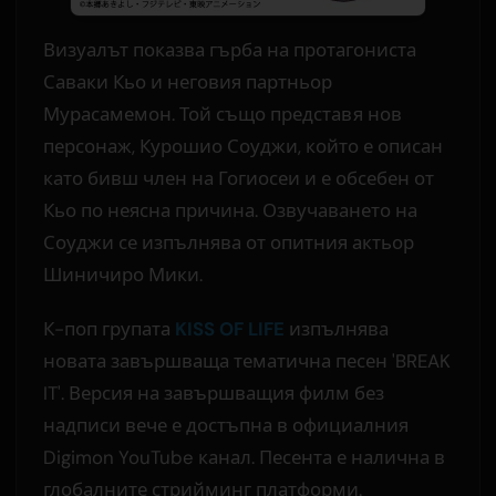
Визуалът показва гърба на протагониста
Саваки Кьо и неговия партньор
Мурасамемон. Той също представя нов
персонаж, Курошио Соуджи, който е описан
като бивш член на Гогиосеи и е обсебен от
Кьо по неясна причина. Озвучаването на
Соуджи се изпълнява от опитния актьор
Шиничиро Мики.
К-поп групата
KISS OF LIFE
изпълнява
новата завършваща тематична песен 'BREAK
IT'. Версия на завършващия филм без
надписи вече е достъпна в официалния
Digimon YouTube канал. Песента е налична в
глобалните стрийминг платформи.