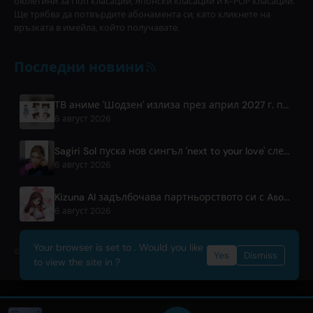
бюлетини за Поп класации, Японски класации и K-POP класации.
Ще трябва да потвърдите абонамента си, като кликнете на
връзката в имейла, който получавате.
Последни новини
ТВ аниме 'Шодзен' излиза през април 2027 г. по Fuji TV
6 август 2026
Sagiri Sol пуска нов сингъл 'next to your love' след пауза
6 август 2026
Kizuna AI задълбочава партньорството си с Asobisystem пред 10-годишния си световен тур
6 август 2026
Your browser is set to . Would you like
© 2026 OnlyHit. All rights reserved. - Metadata provided by
ACRCloud
Yes
Dismiss
to view the site in ?