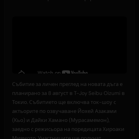
Събитие за личен преглед на новата дъга е
планирано за 8 август в T-Joy Seibu Oizumi в
Токио. Събитието ще включва ток-шоу с
актьорите по озвучаване Йохей Азаками
(Кьо) и Дайки Хамано (Мурасамемон),
заедно с режисьора на поредицата Хироаки
Миямото. Участниците ще получат