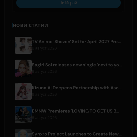
Играй
НОВИ СТАТИИ
TV Anime 'Shozen' Set for April 2027 Premiere on Fuji TV
6 август 2026
Sagiri Sol releases new single 'next to your love' after hiatus
6 август 2026
Kizuna AI Deepens Partnership with Asobisystem Ahead of 10th Anniversary World Tour
6 август 2026
EMNW Premieres 'LOVING TO GET US BY' Music Video on August 7
6 август 2026
Synxro Project Launches to Create New IP from Fictional Anime Openings