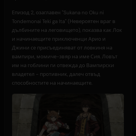
Епизод 2, озаглавен "Sukana no Oku ni
Tondemonai Teki ga Ita" (Невероятен враг в
дълбините на леговището), показва как Лок
и начинаещите приключенци Арио и
Джини се присъединяват от ловкиня на
вампири, момиче-звяр на име Сия. Ловът
им на гоблини ги отвежда до Вампирски
владетел - противник, далеч отвъд
способностите на начинаещите.