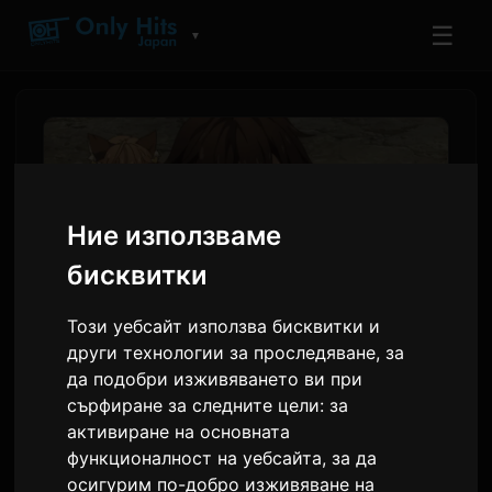
☰
▼
Ние използваме
бисквитки
Този уебсайт използва бисквитки и
други технологии за проследяване, за
да подобри изживяването ви при
Аниме 'Koko Ore' Епизод 2:
сърфиране за следните цели:
за
Преглед и Глобална
активиране на основната
информация за
функционалност на уебсайта
,
за да
осигурим по-добро изживяване на