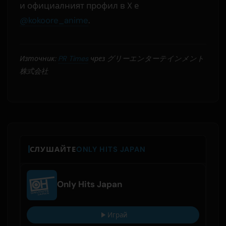
и официалният профил в X е
@kokoore_anime
.
Източник:
PR Times
чрез グリーエンターテインメント
株式会社
СЛУШАЙТЕ
ONLY HITS JAPAN
Only Hits Japan
Играй