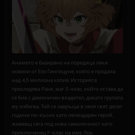
Анимето е базирано на поредица леки
новели от Езо Гингицуне, която е продала
над 4,5 милиона копия. Историята
проследява Ранк, маг S-клас, който остава да
се бие с демоничен владетел, докато групата
му избягва. Той се завръща в своя свят десет
години по-късно като легендарен герой,
живеещ сега под нова самоличност като
приключенец F-клас на име Лок.