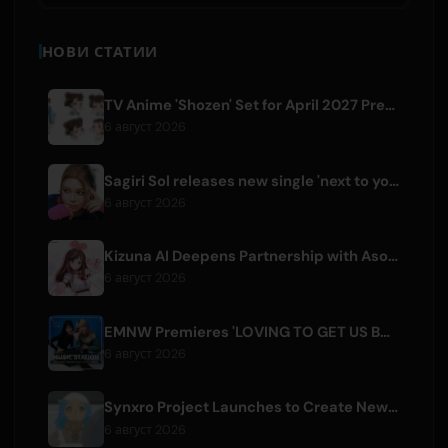
НОВИ СТАТИИ
TV Anime 'Shozen' Set for April 2027 Premiere on Fuji TV
6 август 2026
Sagiri Sol releases new single 'next to your love' after hiatus
6 август 2026
Kizuna AI Deepens Partnership with Asobisystem Ahead of 10th Anniversary World Tour
6 август 2026
EMNW Premieres 'LOVING TO GET US BY' Music Video on August 7
6 август 2026
Synxro Project Launches to Create New IP from Fictional Anime Openings
6 август 2026