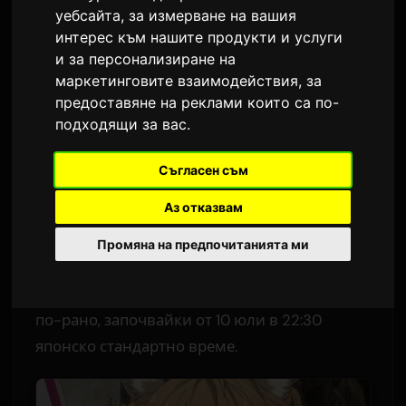
стрийминг
уебсайта
,
за измерване на вашия
интерес към нашите продукти и услуги
От
Sam
8 юли 2026
и за персонализиране на
маркетинговите взаимодействия
,
за
Преведено от английски
1,859 просмотра
предоставяне на реклами които са по-
подходящи за вас
.
Вторият епизод на телевизионната аниме
адаптация на популярната поредица леки
Съгласен съм
новели 'Koko wa Ore ni Makasete Saki ni Ike to
Аз отказвам
Itte kara 10-nen ga Tattara Densetsu ni
Natteita.' (Koko Ore) излъчва на 13 юли. За
Промяна на предпочитанията ми
международните зрители новите епизоди
ще бъдат достъпни в Prime Video три дни
по-рано, започвайки от 10 юли в 22:30
японско стандартно време.