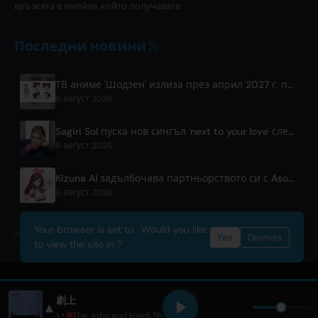
връзката в имейла, който получавате.
Последни новини
ТВ аниме 'Шодзен' излиза през април 2027 г. по Fuji TV
6 август 2026
Sagiri Sol пуска нов сингъл 'next to your love' след пауза
6 август 2026
Kizuna AI задълбочава партньорството си с Asobisystem пред 10-годишния си световен тур
6 август 2026
Your browser is set to . Would you like
© 2026 OnlyHit. All rights reserved. - Metadata provided by
ACRCloud
Yes
Dismiss
to view the site in ?
劇上
▲
YOASOBI
• Only Hits Japan •
The John and Heidi Show