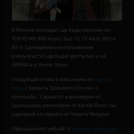
В Япония епизодът ще бъде излъчен по
TOKYO MX, KBS Kyoto, Sun TV, TV Aichi, BS11 и
AT-X. Едновременни излъчвания
(симулкъсти) ще бъдат достъпни и на
ABEMA и d Anime Store.
Отварящата тема е изпълнена от
sajou no
hana
, с песента "Soredemo Donten o
Koeteyuku." Сериалът е анимиран от
Цукиниджи, режисиран от Канбе Йоко, със
сценарий на серията от Хирота Мицуки.
Официалният уебсайт е
kokoore-anime.com