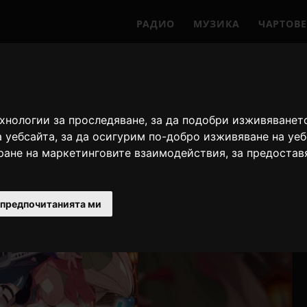
РАДИО
МУЗИКА
ЧАРТОВЕ
ехнологии за проследяване, за да подобри изживяванет
а уебсайта
,
за да осигурим по-добро изживяване на уе
иране на маркетинговите взаимодействия
,
за предостав
 предпочитанията ми