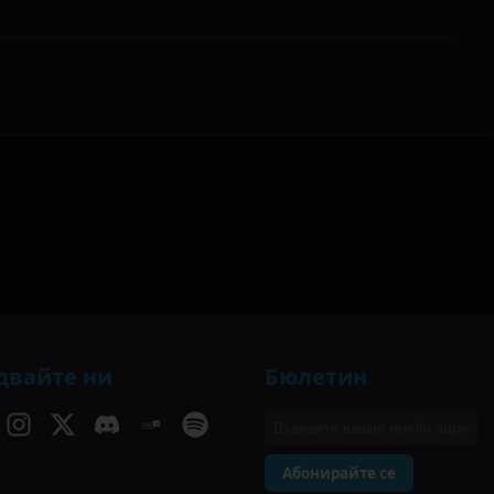
двайте ни
Бюлетин
Абонирайте се