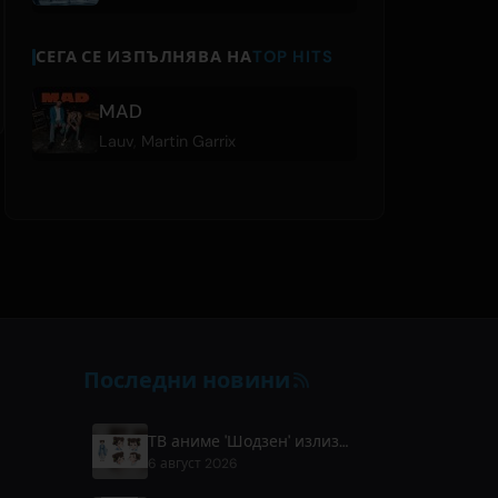
СЕГА СЕ ИЗПЪЛНЯВА НА
TOP HITS
MAD
Lauv
,
Martin Garrix
Последни новини
ТВ аниме 'Шодзен' излиза през април 2027 г. по Fuji TV
6 август 2026