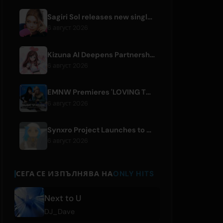
Sagiri Sol releases new single 'next to your love' after hiatus
6 август 2026
Kizuna AI Deepens Partnership with Asobisystem Ahead of 10th Anniversary World Tour
6 август 2026
EMNW Premieres 'LOVING TO GET US BY' Music Video on August 7
6 август 2026
Synxro Project Launches to Create New IP from Fictional Anime Openings
6 август 2026
СЕГА СЕ ИЗПЪЛНЯВА НА
ONLY HITS
Next to U
DJ_Dave