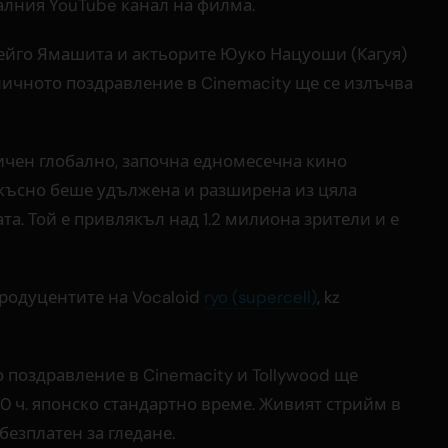
алния YouTube канал на филма.
йго Ямашита и актьорите Юуко Нацуоши (Кагуя)
ичното поздравление в Cinemacity ще се излъчва
личен глобално, започна едномесечна кино
-късно беше удължена и разширена из цяла
а. Той е привлякъл над 1.2 милиона зрители и е
продуцентите на Vocaloid
ryo (supercell)
, kz
 поздравление в Cinemacity и Tollywood ще
00 ч. японско стандартно време. Живият стрийм в
езплатен за гледане.