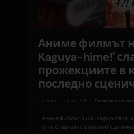
Аниме филмът на 
Kaguya-hime!' сл
прожекциите в к
последно сцени
От
Sam
2 юни 2026
Преведено от анг
Аниме филмът 'Super Kaguya-hime!' 
юни. Специално 'випускно' сценично