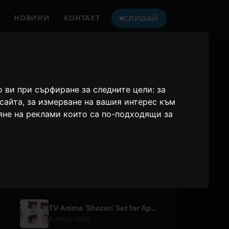
НОВИНИ
КОНТАКТ
СЛУШАЙ
СЛУШАЙТЕ
ONLY HITS JAPAN
о ви при сърфиране за следните цели:
за
бсайта
,
за измерване на вашия интерес към
Only Hits Japan
яне на реклами които са по-подходящи за
Играй
НОВИ СТАТИИ
TV Anime 'Shozen' Set for April 2027 Premiere on Fuji TV
6 август 2026