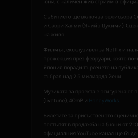
юни, с наличен жив стрийм в офици
Събитието ще включва режисьора Се
и Саори Хаями (Ячийо Цукими). Сцен
на живо.
Филмът, ексклузивен за Netflix и на
прожекция през февруари, която по
Япония поради търсенето на публикат
събрал над 2.5 милиарда йени.
Музиката за проекта е осигурена от 
(livetune), 40mP и
HoneyWorks
.
Билетите за присъственото сценично
постъпят в продажба на 5 юни от 21:
официалния YouTube канал ще бъде б