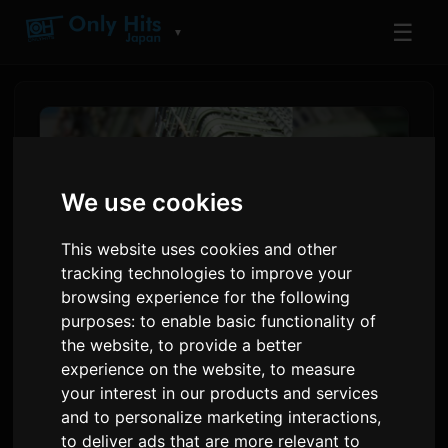
☰
▼
We use cookies
This website uses cookies and other
tracking technologies to improve your
browsing experience for the following
purposes:
to enable basic functionality of
the website
,
to provide a better
El 'Wanna me' d'adieu posarà
experience on the website
,
to measure
fi a la segona tanda
your interest in our products and services
d''Ascendance of a
and to personalize marketing interactions
,
to deliver ads that are more relevant to