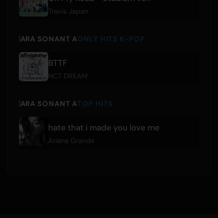
Travis Japan
ARA SONANT A
ONLY HITS K-POP
BTTF
NCT DREAM
ARA SONANT A
TOP HITS
hate that i made you love me
Ariana Grande