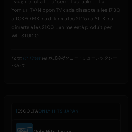
Daughter of a Lord" s'emet actualment a
Yomiuri TV/Nippon TV cada dissabte a les 17:30,
a TOKYO MX els dilluns a les 21:25 i a AT-X els
dimarts a les 21:00. L'anime està produït per
WIT STUDIO.
Font:
PR Times
via 株式会社ソニー・ミュージックレー
ベルズ
ESCOLTA
ONLY HITS JAPAN
Only Hits Japan