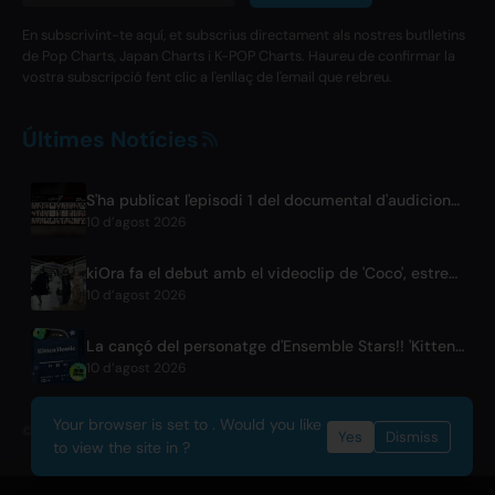
En subscrivint-te aquí, et subscrius directament als nostres butlletins
de Pop Charts, Japan Charts i K-POP Charts. Haureu de confirmar la
vostra subscripció fent clic a l'enllaç de l'email que rebreu.
Últimes Notícies
S'ha publicat l'episodi 1 del documental d'audicions de moxymill 'to the nex7'
10 d’agost 2026
kiOra fa el debut amb el videoclip de 'Coco', estrenat al HEAD IN THE CLOUDS LA
10 d’agost 2026
La cançó del personatge d'Ensemble Stars!! 'Kitten Homie' de Ritsu Sakuma es llança a tot el món
10 d’agost 2026
Your browser is set to . Would you like
© 2026 OnlyHit. All rights reserved. - Metadata provided by
ACRCloud
Yes
Dismiss
to view the site in ?