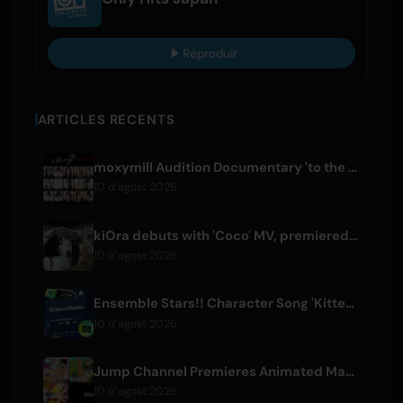
Reproduir
ARTICLES RECENTS
moxymill Audition Documentary 'to the nex7' Episode 1 Released
10 d’agost 2026
kiOra debuts with 'Coco' MV, premiered at HEAD IN THE CLOUDS LA
10 d’agost 2026
Ensemble Stars!! Character Song 'Kitten Homie' by Ritsu Sakuma Releases Worldwide
10 d’agost 2026
Jump Channel Premieres Animated Manga for Three New Shonen Jump Series
10 d’agost 2026