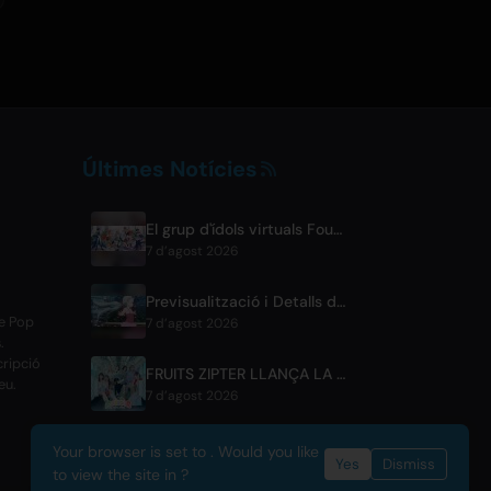
Últimes Notícies
El grup d'ídols virtuals FouRTe Project fa el seu debut amb l'àlbum 'ALL IN' produït per ☆Taku Takahashi de m-flo
7 d’agost 2026
Previsualització i Detalls de Difusió de l'Episodi 6 de BLACK TORCH
de Pop
7 d’agost 2026
.
cripció
FRUITS ZIPTER LLANÇA LA NOVA CANÇÓ DE COL·LABORACIÓ '1,2,3,FOOOOUR'
eu.
7 d’agost 2026
Your browser is set to . Would you like
Yes
Dismiss
to view the site in ?