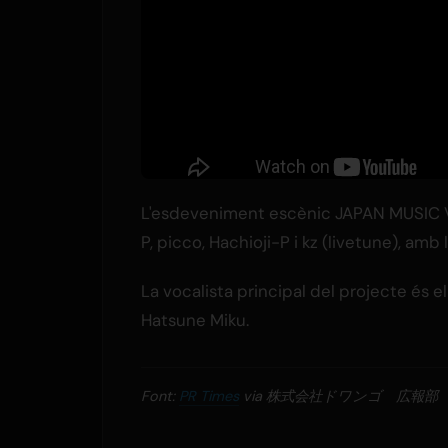
L'esdeveniment escènic JAPAN MUSIC 
P, picco, Hachioji-P i kz (livetune), amb
La vocalista principal del projecte és e
Hatsune Miku.
Font:
PR Times
via 株式会社ドワンゴ 広報部