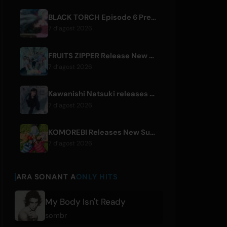
BLACK TORCH Episode 6 Preview and Streaming Details
7 d’agost 2026
FRUITS ZIPPER Release New Collaboration Song '1,2,3,FOOOOUR'
7 d’agost 2026
Kawanishi Natsuki releases digital single 'Sayonara wa Ichiban Kirei na Atashi de'
7 d’agost 2026
KOMOREBI Releases New Summer Single 'Letsu Natsu'
7 d’agost 2026
ARA SONANT A
ONLY HITS
My Body Isn't Ready
sombr