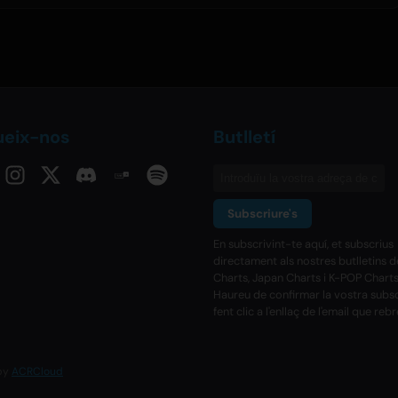
ueix-nos
Butlletí
Subscriure's
En subscrivint-te aquí, et subscrius
directament als nostres butlletins 
Charts, Japan Charts i K-POP Charts
Haureu de confirmar la vostra subs
fent clic a l'enllaç de l'email que rebr
 by
ACRCloud