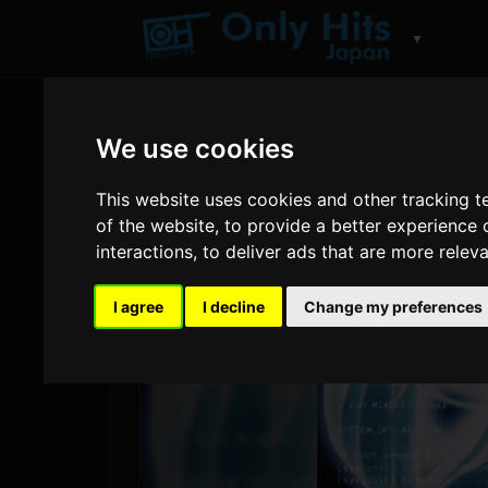
▼
We use cookies
This website uses cookies and other tracking 
of the website
,
to provide a better experience 
interactions
,
to deliver ads that are more relev
I agree
I decline
Change my preferences