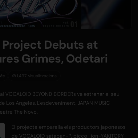
roject Debuts at
res Grimes, Odetari
lès
1,497 visualitzacions
ional VOCALOID BEYOND BORDERs va estrenar el seu
xpo de Los Angeles. L'esdeveniment, JAPAN MUSIC
 teatre The Novo.
El projecte emparella els productors japonesos
de VOCALOID satapan-P, picco i jon-YAKITORY