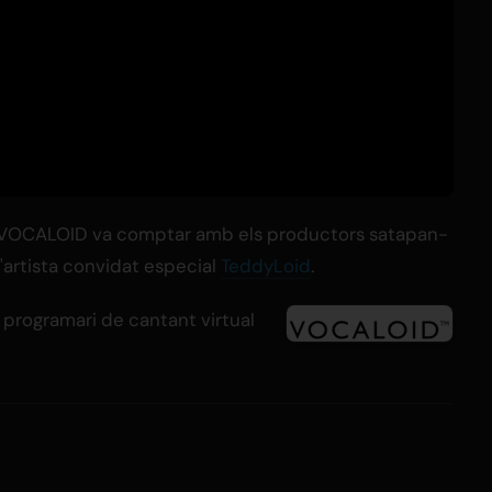
VOCALOID va comptar amb els productors satapan-
 l'artista convidat especial
TeddyLoid
.
l programari de cantant virtual