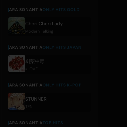
ARA SONANT A
ONLY HITS GOLD
Cheri Cheri Lady
Modern Talking
ARA SONANT A
ONLY HITS JAPAN
劇薬中毒
=LOVE
ARA SONANT A
ONLY HITS K-POP
STUNNER
TEN
ARA SONANT A
TOP HITS