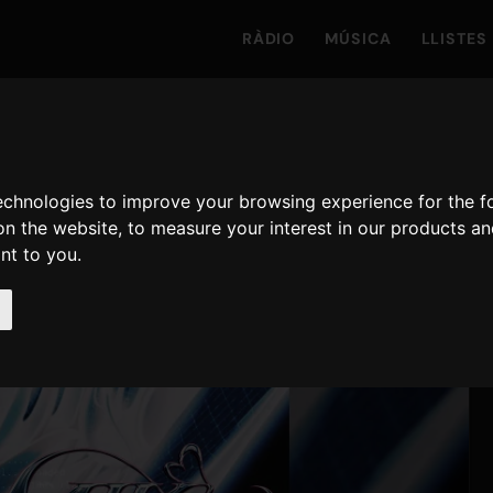
RÀDIO
MÚSICA
LLISTES
technologies to improve your browsing experience for the 
on the website
,
to measure your interest in our products a
ant to you
.