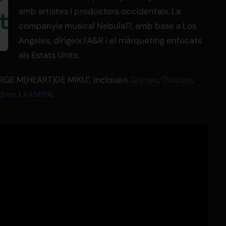
amb artistes i productors occidentals. La
companyia musical Nebula17, amb base a Los
Angeles, dirigeix l'A&R i el màrqueting enfocats
als Estats Units.
"EMERGE M(HEART)DE MIKU", inclouen
Grimes
,
Odetari
,
ldren
i
XAMIYA
.