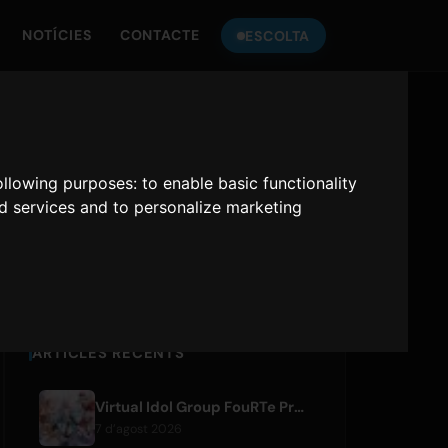
NOTÍCIES
CONTACTE
ESCOLTA
ESCOLTA
ONLY HITS JAPAN
following purposes:
to enable basic functionality
nd services and to personalize marketing
Only Hits Japan
Reproduir
ARTICLES RECENTS
Virtual Idol Group FouRTe Project Debuts with 'ALL IN' Album Produced by m-flo's ☆Taku Takahashi
7 d’agost 2026