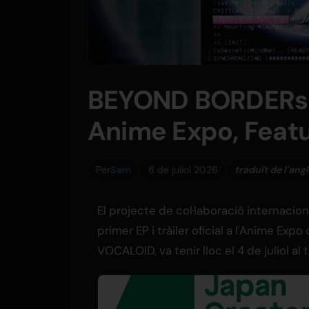
BEYOND BORDERs P
Anime Expo, Featu
Per
Sam
6 de juliol 2026
traduït de l'ang
El projecte de col·laboració internac
primer EP i tràiler oficial a l'Anime E
VOCALOID, va tenir lloc el 4 de juliol al