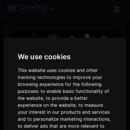
☰
▼
We use cookies
This website uses cookies and other
tracking technologies to improve your
browsing experience for the following
purposes:
to enable basic functionality of
the website
,
to provide a better
EYE VDJ MASA i androp
experience on the website
,
to measure
estrenen la nova cançó
your interest in our products and services
and to personalize marketing interactions
,
col·laborativa 'YOU'
to deliver ads that are more relevant to