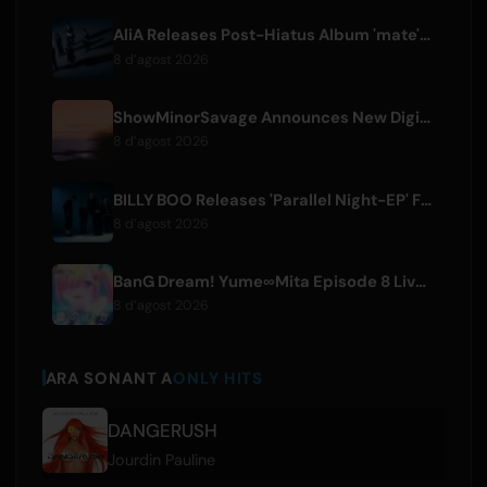
AliA Releases Post-Hiatus Album 'mate', Announces Tokyo Live
8 d’agost 2026
ShowMinorSavage Announces New Digital Single 'Gradation'
8 d’agost 2026
BILLY BOO Releases 'Parallel Night-EP' Featuring TV Drama Theme Song
8 d’agost 2026
BanG Dream! Yume∞Mita Episode 8 Live Clip Released
8 d’agost 2026
ARA SONANT A
ONLY HITS
DANGERUSH
Jourdin Pauline