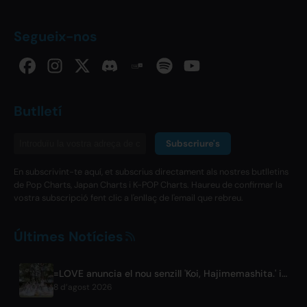
Segueix-nos
Butlletí
Subscriure's
En subscrivint-te aquí, et subscrius directament als nostres butlletins
de Pop Charts, Japan Charts i K-POP Charts. Haureu de confirmar la
vostra subscripció fent clic a l'enllaç de l'email que rebreu.
Últimes Notícies
=LOVE anuncia el nou senzill 'Koi, Hajimemashita.' i concerts al Tokyo Dome
8 d’agost 2026