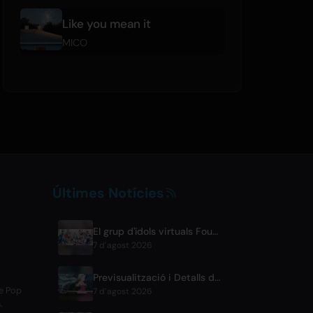
Like you mean it
MICO
Últimes Notícies
El grup d'ídols virtuals FouRTe Project fa el seu debut amb l'àlbum 'ALL IN' produït per ☆Taku Takahashi de m-flo
7 d’agost 2026
Previsualització i Detalls de Difusió de l'Episodi 6 de BLACK TORCH
de Pop
7 d’agost 2026
.