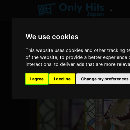
▼
We use cookies
This website uses cookies and other tracking 
of the website
,
to provide a better experience 
interactions
,
to deliver ads that are more relev
I agree
I decline
Change my preferences