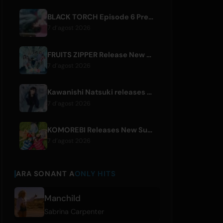
BLACK TORCH Episode 6 Preview and Streaming Details
7 d’agost 2026
FRUITS ZIPPER Release New Collaboration Song '1,2,3,FOOOOUR'
7 d’agost 2026
Kawanishi Natsuki releases digital single 'Sayonara wa Ichiban Kirei na Atashi de'
7 d’agost 2026
KOMOREBI Releases New Summer Single 'Letsu Natsu'
7 d’agost 2026
ARA SONANT A
ONLY HITS
Manchild
Sabrina Carpenter