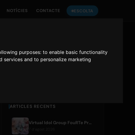
NOTÍCIES
CONTACTE
ESCOLTA
ESCOLTA
ONLY HITS JAPAN
following purposes:
to enable basic functionality
nd services and to personalize marketing
Only Hits Japan
Reproduir
ARTICLES RECENTS
Virtual Idol Group FouRTe Project Debuts with 'ALL IN' Album Produced by m-flo's ☆Taku Takahashi
7 d’agost 2026