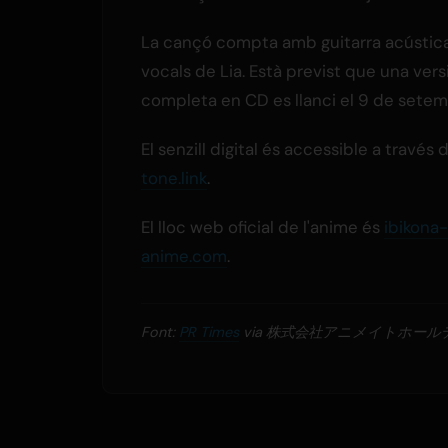
La cançó compta amb guitarra acústica 
vocals de Lia. Està previst que una vers
completa en CD es llanci el 9 de setem
El senzill digital és accessible a través
tone.link
.
El lloc web oficial de l'anime és
ibikona-
anime.com
.
Font:
PR Times
via 株式会社アニメイトホー