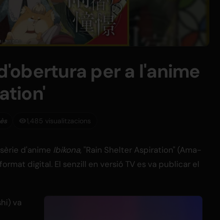
 d'obertura per a l'anime
ation'
lès
1,485 visualitzacions
 sèrie d'anime
Ibikona
, "Rain Shelter Aspiration" (Ama-
ormat digital. El senzill en versió TV es va publicar el
hi) va