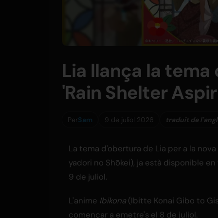
Lia llança la tema
'Rain Shelter Aspir
Per
Sam
9 de juliol 2026
traduït de l'ang
La tema d'obertura de Lia per a la nova
yadori no Shōkei), ja està disponible en f
9 de juliol.
L'anime
Ibikona
(Ibitte Konai Gibo to Gis
començar a emetre's el 8 de juliol.