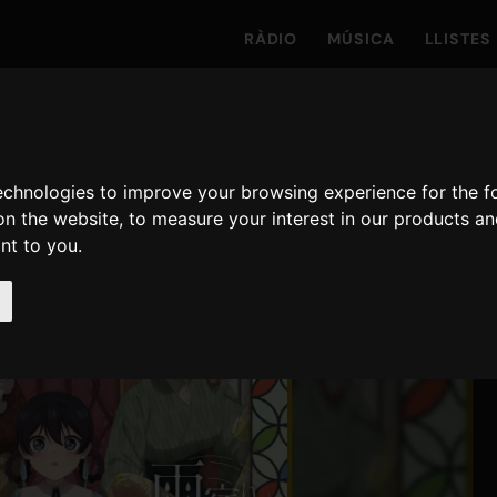
RÀDIO
MÚSICA
LLISTES
technologies to improve your browsing experience for the 
on the website
,
to measure your interest in our products a
ant to you
.