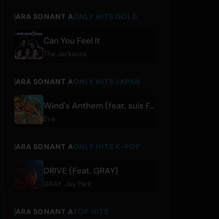
ARA SONANT A
ONLY HITS GOLD
Can You Feel It
The Jacksons
ARA SONANT A
ONLY HITS JAPAN
Wind's Anthem (feat. suis From Yorushika)
Eve
ARA SONANT A
ONLY HITS K-POP
DRIVE (Feat. GRAY)
GRAY
,
Jay Park
ARA SONANT A
TOP HITS