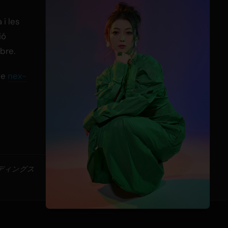
i les
ió
bre.
 de
nex-
ルディングス