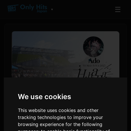
☰
▼
We use cookies
Vàrem al concert d'Ado a
This website uses cookies and other
París / HIBANA WORLD TOUR
tracking technologies to improve your
browsing experience for the following
Per
Vince
26 de juny 2025