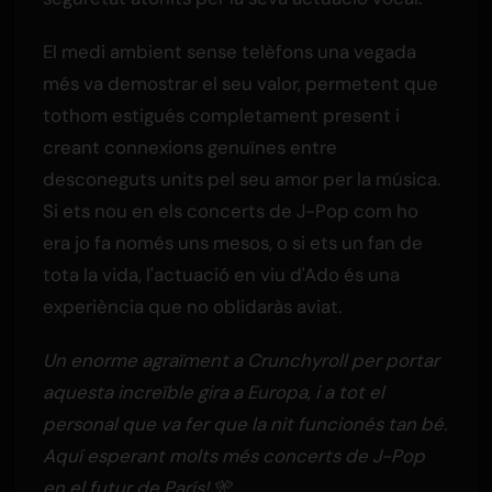
El medi ambient sense telèfons una vegada
més va demostrar el seu valor, permetent que
tothom estigués completament present i
creant connexions genuïnes entre
desconeguts units pel seu amor per la música.
Si ets nou en els concerts de J-Pop com ho
era jo fa només uns mesos, o si ets un fan de
tota la vida, l'actuació en viu d'Ado és una
experiència que no oblidaràs aviat.
Un enorme agraïment a Crunchyroll per portar
aquesta increïble gira a Europa, i a tot el
personal que va fer que la nit funcionés tan bé.
Aquí esperant molts més concerts de J-Pop
en el futur de París! 🎌