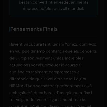
s'estan convertint en esdeveniments
imprescindibles a nivell mundial.
Pensaments Finals
Havent viscut ara tant Kenshi Yonezu com Ado
en viu, puc dir amb confiança que els concerts
de J-Pop són realment únics. Increïbles
actuacions vocals, producció acurada i
audiències realment compromeses, a
diferència de qualsevol altra cosa. La gira
HIBANA d'Ado va mostrar perfectament això,
amb gairebé dues hores d'energia pura, fins i
tot vaig poder veure alguns membres de
seguretat atònits per la seva actuació vocal.