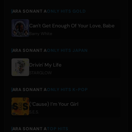
ARA SONANT A
ONLY HITS GOLD
Can't Get Enough Of Your Love, Babe
Barry White
ARA SONANT A
ONLY HITS JAPAN
Drivin' My Life
STARGLOW
ARA SONANT A
ONLY HITS K-POP
(′Cause) I′m Your Girl
S.E.S.
ARA SONANT A
TOP HITS