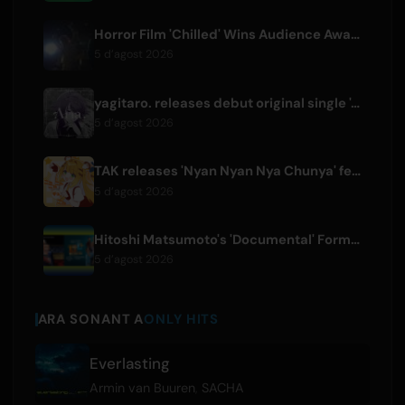
Horror Film 'Chilled' Wins Audience Award at Fantasia Festival
5 d’agost 2026
yagitaro. releases debut original single 'Aria.' with Suda Keina
5 d’agost 2026
TAK releases 'Nyan Nyan Nya Chunya' featuring Kotoha for Zenless Zone Zero
5 d’agost 2026
Hitoshi Matsumoto's 'Documental' Format to Launch US Version
5 d’agost 2026
ARA SONANT A
ONLY HITS
Everlasting
Armin van Buuren
,
SACHA