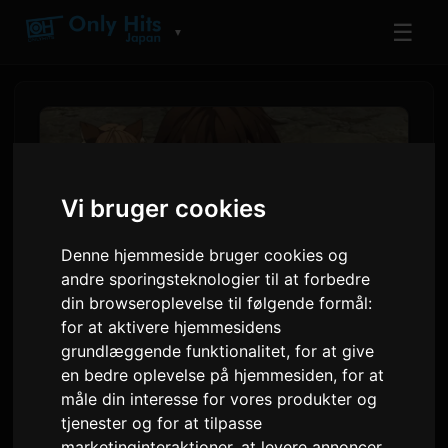
☰
▼
Vi bruger cookies
Denne hjemmeside bruger cookies og
andre sporingsteknologier til at forbedre
din browseroplevelse til følgende formål:
for at aktivere hjemmesidens
grundlæggende funktionalitet
,
for at give
‘Koko Ore’ Anime Episode 2
en bedre oplevelse på hjemmesiden
,
for at
Forhåndsvisning og Global
måle din interesse for vores produkter og
Streamingdetaljer
tjenester og for at tilpasse
marketinginteraktioner
,
at levere annoncer