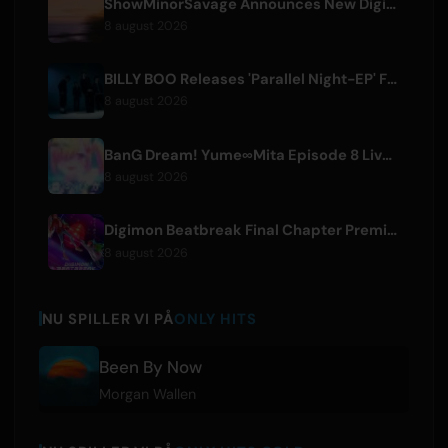
ShowMinorSavage Announces New Digital Single 'Gradation'
8 august 2026
BILLY BOO Releases 'Parallel Night-EP' Featuring TV Drama Theme Song
8 august 2026
BanG Dream! Yume∞Mita Episode 8 Live Clip Released
8 august 2026
Digimon Beatbreak Final Chapter Premieres August 9, Free Episode Batch on YouTube
8 august 2026
NU SPILLER VI PÅ
ONLY HITS
Been By Now
Morgan Wallen