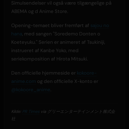
Simulsendelser vil også være tilgængelige på
ABEMA og d Anime Store.
Opening-temaet bliver fremført af
sajou no
hana
, med sangen "Soredemo Donten o
Koeteyuku." Serien er animeret af Tsukiniji,
instrueret af Kanbe Yoko, med
seriekomposition af Hirota Mitsuki.
Den officielle hjemmeside er
kokoore-
anime.com
og den officielle X-konto er
@kokoore_anime
.
Kilde:
PR Times
via グリーエンターテインメント株式会
社