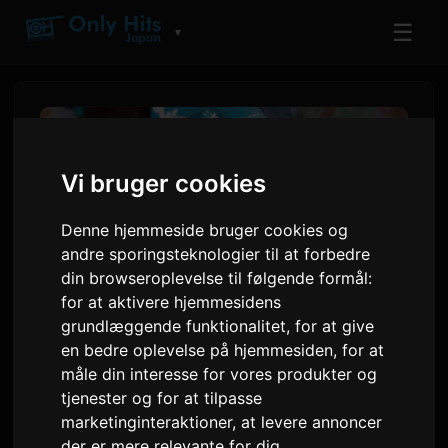
☰
▼
Vi bruger cookies
Denne hjemmeside bruger cookies og
andre sporingsteknologier til at forbedre
din browseroplevelse til følgende formål:
for at aktivere hjemmesidens
grundlæggende funktionalitet
,
for at give
en bedre oplevelse på hjemmesiden
,
for at
Netflix Animefilm 'Super
måle din interesse for vores produkter og
Kaguya-hime!' Afslutter
tjenester og for at tilpasse
Biografløb og Annoncerer
marketinginteraktioner
,
at levere annoncer
der er mere relevante for dig
.