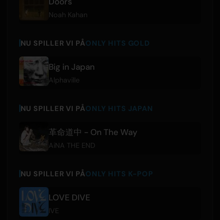
Doors
Noah Kahan
NU SPILLER VI PÅ
ONLY HITS GOLD
Big in Japan
Alphaville
NU SPILLER VI PÅ
ONLY HITS JAPAN
革命道中 - On The Way
AiNA THE END
NU SPILLER VI PÅ
ONLY HITS K-POP
LOVE DIVE
IVE