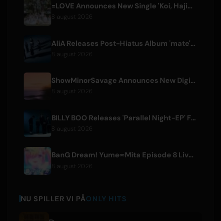
=LOVE Announces New Single 'Koi, Hajimemashita.' and Tokyo Dome Concerts
8 august 2026
AliA Releases Post-Hiatus Album 'mate', Announces Tokyo Live
8 august 2026
ShowMinorSavage Announces New Digital Single 'Gradation'
8 august 2026
BILLY BOO Releases 'Parallel Night-EP' Featuring TV Drama Theme Song
8 august 2026
BanG Dream! Yume∞Mita Episode 8 Live Clip Released
8 august 2026
NU SPILLER VI PÅ
ONLY HITS