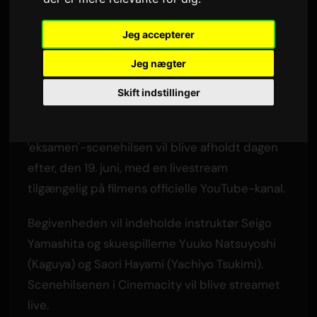
Afskedsbegivenhed
Jeg accepterer
Af
Sam
2 juni 2026
Oversat fra engelsk
Jeg nægter
3,429 visninger
Skift indstillinger
Animefilmen 'Super Kaguya-hime!' afslutter sit
japanske biografløb den 18. juni. En særlig
'eksamen'-scenehilsen vil blive afholdt dagen
efter, den 19. juni, med en livestream
tilgængelig på filmens officielle YouTube-kanal.
Begivenheden vil indeholde instruktør Seigo
Yamashita og skuespillerne Yuuko Natsuyoshi
(Kaguya) og Saori Hayami (Yachiyo Tsukimi).
Scenehilsenen i Cinemacity vil blive streamet
live.