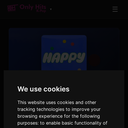
☰
▼
TRACK
We use cookies
Heart on the Window
(with WENDY)
This website uses cookies and other
tracking technologies to improve your
Jin
,
WENDY
browsing experience for the following
Happy
· Track 5
purposes:
to enable basic functionality of