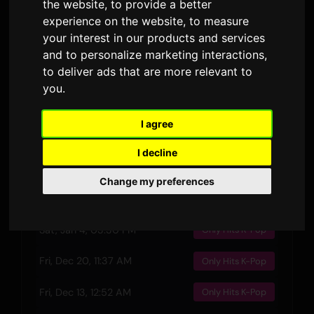
the website
,
to provide a better
2:57
15 November 2024
experience on the website
,
to measure
RELEASED
DURATION
your interest in our products and services
and to personalize marketing interactions
,
4
to deliver ads that are more relevant to
LYRIC VERSIONS
you
.
Preview
I agree
I decline
Change my preferences
Recent Plays
Sat, Jan 4, 03:30 PM
Only Hits K-Pop
Fri, Dec 20, 11:37 AM
Only Hits K-Pop
Fri, Dec 13, 12:52 AM
Only Hits K-Pop