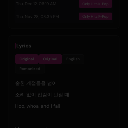
Thu, Dec 12, 06:19 AM
Only Hits K-Pop
Thu, Nov 28, 03:35 PM
Only Hits K-Pop
Lyrics
Original
Original
English
Romanized
숱한 계절들을 넘어
소리 없이 입김이 번질 때
Hoo, whoa, and I fall