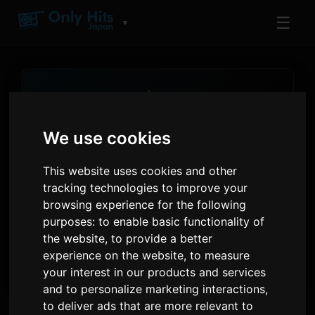
☰
▼
موسیقی
مرتب کردن موسیقی
We use cookies
هنرمندان پرطرفدار و آهنگ‌های بیشترین پخش را
کشف کنید
This website uses cookies and other
tracking technologies to improve your
12
12
browsing experience for the following
برترین ترانه‌ها
هنرمندان پربازدید
purposes:
to enable basic functionality of
the website
,
to provide a better
Only Hits Japan
ایستگاه
experience on the website
,
to measure
your interest in our products and services
and to personalize marketing interactions
,
to deliver ads that are more relevant to