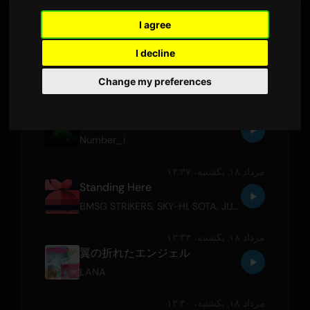
I agree
مرداد ۱۸, یکشنبه،‏ ۱۳:۴۷
I decline
Elderflower
OFFICIAL HIGE DANDISM
Change my preferences
مرداد ۱۸, یکشنبه،‏ ۱۳:۴۱
BUGS LIFE
Number_i
مرداد ۱۸, یکشنبه،‏ ۱۳:۳۷
Standing Here
BMSG STRIKERS
,
SKY-HI
,
SOTA
,
JUNON
,
RYUHEI
,
A
مرداد ۱۸, یکشنبه،‏ ۱۳:۳۳
翼の折れたエンジェル
LANA
مرداد ۱۸, یکشنبه،‏ ۱۳:۳۰