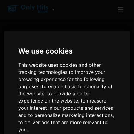
☰
▼
We use cookies
This website uses cookies and other
رادیو
tracking technologies to improve your
آخرین آهنگ های پخش شده در Only
browsing experience for the following
Hits Japan
purposes:
to enable basic functionality of
آخرین قطعات پخش شده در رادیو
the website
,
to provide a better
experience on the website
,
to measure
your interest in our products and services
3 دقیقه پیش
20
and to personalize marketing interactions
,
آخرین پخش
پخش‌های اخیر
to deliver ads that are more relevant to
you
.