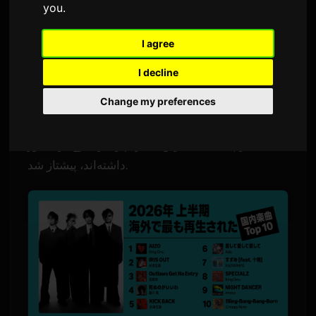
you
.
۸ ژوئیهٔ ۲۰۲۶
Sam
توسط
1,656 بازدید
ترجمه شده از زبان انگلیسی
I agree
I decline
ترانه "IRIS OUT" از کنشی یونزو در صدر نمودار
Change my preferences
نیمه‌سال موسیقی آمازون برای ژاپن قرار گرفت. ترانه
"AIZO" از
کینگ گنو
در رتبه‌بندی جدیدی از آهنگ‌های
ژاپنی که بیشترین استریم را در خارج از کشور
داشته‌اند، پیشتاز شد.