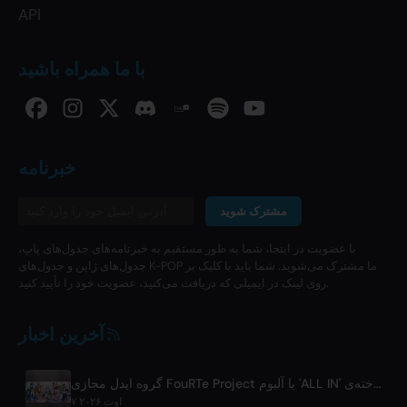
API
با ما همراه باشید
خبرنامه
مشترک شوید
با عضویت در اینجا، شما به طور مستقیم به خبرنامه‌های جدول‌های پاپ،
جدول‌های ژاپن و جدول‌های K-POP ما مشترک می‌شوید. شما باید با کلیک بر
روی لینک در ایمیلی که دریافت می‌کنید، عضویت خود را تأیید کنید.
آخرین اخبار
گروه ایدل مجازی FouRTe Project با آلبوم 'ALL IN' ساخته‌ی ☆Taku Takahashi از m-flo فعالیت خود را آغاز کرد
۷ اوت ۲۰۲۶