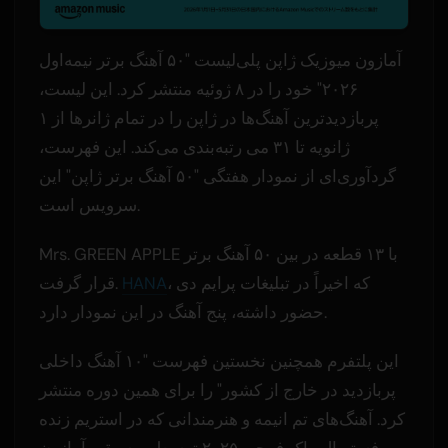
آمازون میوزیک ژاپن پلی‌لیست "۵۰ آهنگ برتر نیمه‌اول
۲۰۲۶" خود را در ۸ ژوئیه منتشر کرد. این لیست،
پربازدیدترین آهنگ‌ها در ژاپن را در تمام ژانرها از ۱
ژانویه تا ۳۱ می رتبه‌بندی می‌کند. این فهرست،
گردآوری‌ای از نمودار هفتگی "۵۰ آهنگ برتر ژاپن" این
سرویس است.
Mrs. GREEN APPLE با ۱۳ قطعه در بین ۵۰ آهنگ برتر
، که اخیراً در تبلیغات پرایم دی
HANA
قرار گرفت.
حضور داشته، پنج آهنگ در این نمودار دارد.
این پلتفرم همچنین نخستین فهرست "۱۰ آهنگ داخلی
پربازدید در خارج از کشور" را برای همین دوره منتشر
کرد. آهنگ‌های تم انیمه و هنرمندانی که در استریم زنده
فستیوال راک فوجی ۲۰۲۵ توسط موسیقی آمازون