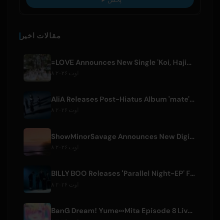
مقالات اخیر
=LOVE Announces New Single 'Koi, Hajimemashita.' and Tokyo Dome Concerts
۸ اوت ۲۰۲۶
AliA Releases Post-Hiatus Album 'mate', Announces Tokyo Live
۸ اوت ۲۰۲۶
ShowMinorSavage Announces New Digital Single 'Gradation'
۸ اوت ۲۰۲۶
BILLY BOO Releases 'Parallel Night-EP' Featuring TV Drama Theme Song
۸ اوت ۲۰۲۶
BanG Dream! Yume∞Mita Episode 8 Live Clip Released