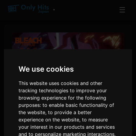
☰
▼
We use cookies
This website uses cookies and other
tracking technologies to improve your
browsing experience for the following
purposes:
to enable basic functionality of
انیمیشن BLEACH: تیزر پایانی
the website
,
to provide a better
آخرین فصل از سری فیلم‌های بلیچ
experience on the website
,
to measure
با پایان‌بندی 'راسن' از 9Lana
your interest in our products and services
and to personalize marketing interactions
,