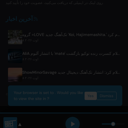
روی لینک در ایمیلی که دریافت می‌کنید، عضویت خود را تأیید کنید.
آخرین اخبار
گروه =LOVE تک‌آهنگ جدید 'Koi, Hajimemashita.' و کنسرت‌های توکیو دوم را اعلام کرد
۸ اوت ۲۰۲۶
AliA با انتشار آلبوم 'mate' پس از توقف فعالیت و اعلام کنسرت زنده توکیو بازگشت
۸ اوت ۲۰۲۶
ShowMinorSavage اعلام کرد: انتشار تک‌آهنگ دیجیتال جدید 'Gradation'
۸ اوت ۲۰۲۶
Your browser is set to . Would you like
© 2026 OnlyHit. All rights reserved. - Metadata provided by
ACRCloud
Yes
Dismiss
to view the site in ?
▲