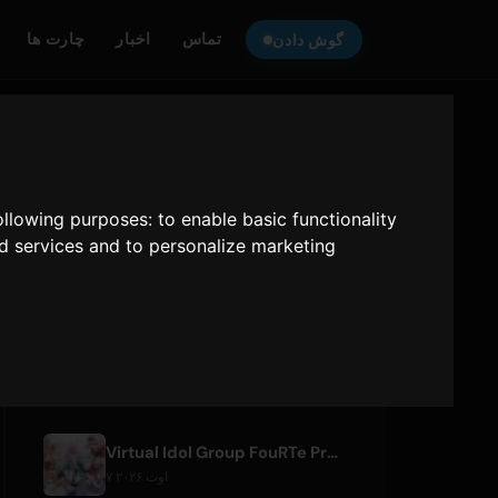
تماس
اخبار
چارت ها
گوش دادن
گوش دهید
ONLY HITS JAPAN
به
following purposes:
to enable basic functionality
Only Hits Japan
nd services and to personalize marketing
پخش
مقالات اخیر
Virtual Idol Group FouRTe Project Debuts with 'ALL IN' Album Produced by m-flo's ☆Taku Takahashi
۷ اوت ۲۰۲۶