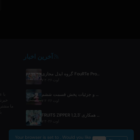
آخرین اخبار
گروه ایدل مجازی FouRTe Project با آلبوم 'ALL IN' ساخته‌ی ☆Taku Takahashi از m-flo فعالیت خود را آغاز کرد
۷ اوت ۲۰۲۶
پیش‌نمایش و جزئیات پخش قسمت ششم BLACK TORCH
با ع
خبرنا
۷ اوت ۲۰۲۶
با
FRUITS ZIPPER انتشار تک‌آهنگ جدید همکاری '1,2,3,FOOOOUR'
۷ اوت ۲۰۲۶
Your browser is set to . Would you like