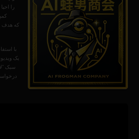
کمپین
یک ویدیوی
سبک "ل
درخواست‌