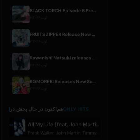
BLACK TORCH Episode 6 Preview and Streaming Details
۷ اوت ۲۰۲۶
FRUITS ZIPPER Release New Collaboration Song '1,2,3,FOOOOUR'
۷ اوت ۲۰۲۶
Kawanishi Natsuki releases digital single 'Sayonara wa Ichiban Kirei na Atashi de'
۷ اوت ۲۰۲۶
KOMOREBI Releases New Summer Single 'Letsu Natsu'
۷ اوت ۲۰۲۶
ONLY HITS
هم‌اکنون در حال پخش در
All My Life (feat. John Martin)
Frank Walker
,
John Martin
,
Timmy Trumpet