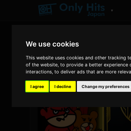
▼
We use cookies
This website uses cookies and other tracking 
of the website
,
to provide a better experience 
interactions
,
to deliver ads that are more relev
I agree
I decline
Change my preferences