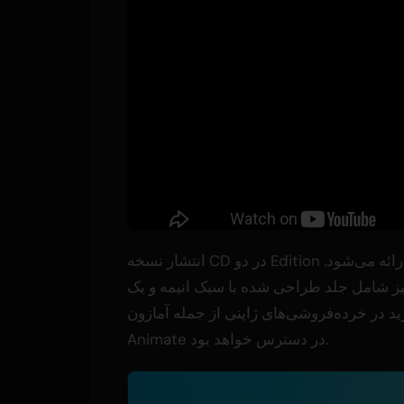
انتشار نسخه CD در دو Edition انجام خواهد شد. یک نسخه محدود چاپ اول با جلد کاغذی ارائه می‌شود.
د طراحی شده با سبک انیمه و یک Blu-ray حاوی ویدیوی پایان‌بخش
ده‌فروشی‌های ژاپنی از جمله آمازون، Seven Net Shopping و
Animate در دسترس خواهد بود.