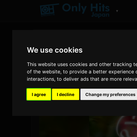
▼
We use cookies
This website uses cookies and other tracking 
of the website
,
to provide a better experience 
interactions
,
to deliver ads that are more relev
I agree
I decline
Change my preferences