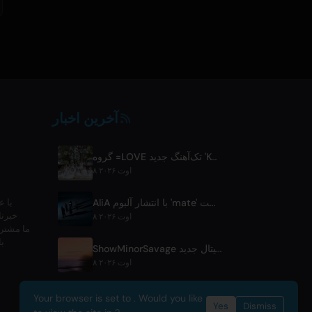
آخرین اخبار
گروه =LOVE تک‌آهنگ جدید 'Koi, Hajimemashita.' و کنسرت‌های توکیو دوم را اعلام کرد
۸ اوت ۲۰۲۶
AliA با انتشار آلبوم 'mate' پس از توقف فعالیت و اعلام کنسرت زنده توکیو بازگشت
با ع
خبرنا
۸ اوت ۲۰۲۶
با
ShowMinorSavage اعلام کرد: انتشار تک‌آهنگ دیجیتال جدید 'Gradation'
۸ اوت ۲۰۲۶
Your browser is set to . Would you like
Yes
Dismiss