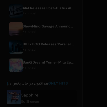
AliA Releases Post-Hiatus Album 'mate', Announces Tokyo Live
۸ اوت ۲۰۲۶
ShowMinorSavage Announces New Digital Single 'Gradation'
۸ اوت ۲۰۲۶
BILLY BOO Releases 'Parallel Night-EP' Featuring TV Drama Theme Song
۸ اوت ۲۰۲۶
BanG Dream! Yume∞Mita Episode 8 Live Clip Released
۸ اوت ۲۰۲۶
ONLY HITS
هم‌اکنون در حال پخش در
Sapphire
Ed Sheeran