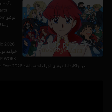
FEST 2026 در مالزی و در ۲۳ اوت در LaLaLa Fest 2026 در جاکارتا، اندونزی اجرا داشته باشد.