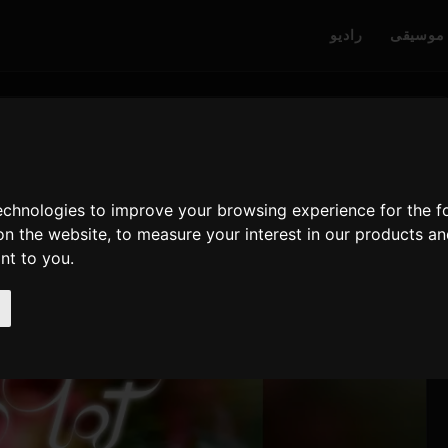
موسیقی
رادیو
technologies to improve your browsing experience for the 
on the website
,
to measure your interest in our products a
ant to you
.