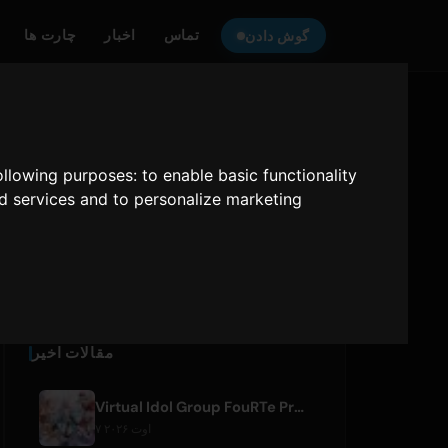
تماس
اخبار
چارت ها
گوش دادن
گوش دهید
ONLY HITS JAPAN
به
following purposes:
to enable basic functionality
nd services and to personalize marketing
Only Hits Japan
پخش
مقالات اخیر
Virtual Idol Group FouRTe Project Debuts with 'ALL IN' Album Produced by m-flo's ☆Taku Takahashi
۷ اوت ۲۰۲۶