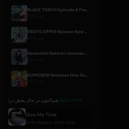
BLACK TORCH Episode 6 Preview and Streaming Details
۷ اوت ۲۰۲۶
FRUITS ZIPPER Release New Collaboration Song '1,2,3,FOOOOUR'
۷ اوت ۲۰۲۶
Kawanishi Natsuki releases digital single 'Sayonara wa Ichiban Kirei na Atashi de'
۷ اوت ۲۰۲۶
KOMOREBI Releases New Summer Single 'Letsu Natsu'
۷ اوت ۲۰۲۶
ONLY HITS
هم‌اکنون در حال پخش در
Give Me Time
Andre Espeut
,
Ethan Gray