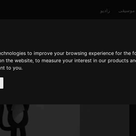
موسیقی
رادیو
technologies to improve your browsing experience for the 
on the website
,
to measure your interest in our products a
ant to you
.