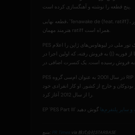
پنج قطعه را نوشته و آهنگسازی کرده است.
قطعه نهایی، 'Tenawake de (feat. ratiff)'، با حضور
هنرمند مهمان ratiff همراه است.
PES همچنین یک تور ملی در لیوهاوس‌های ژاپن را اعلام
|) به فروش رفته، که اولین اجرا در Shibuya WWW X و تمام تاریخ‌های اجرا
PES در سال 2001 به عنوان ام‌سی گروه RIP SLYME فعالیت خود را آغاز کرد، گروهی که چندین اولین را
ودوکان و خارج از کشور. او کار انفرادی خود
را از سال 2012 آغاز کرد.
و سایر پلتفرم‌ها
via 株式会社STARBASE
PR Times
منبع: