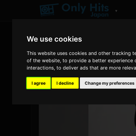
▼
We use cookies
This website uses cookies and other tracking 
of the website
,
to provide a better experience 
interactions
,
to deliver ads that are more relev
I agree
I decline
Change my preferences