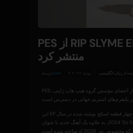
PES از RIP SLYME EP جدید 'PES Part III' را
منتشر کرد
ده از زبان انگلیسی
۷ ژوئیهٔ ۲۰۲۶
Sam
توسط
این EP شامل چهار قطعه اسکچ نوشته شده در سال
2024، به علاوه یک آهنگ جدید با عنوان 'So So' است
که مخصوص تور 2026 او ساخته شده است.