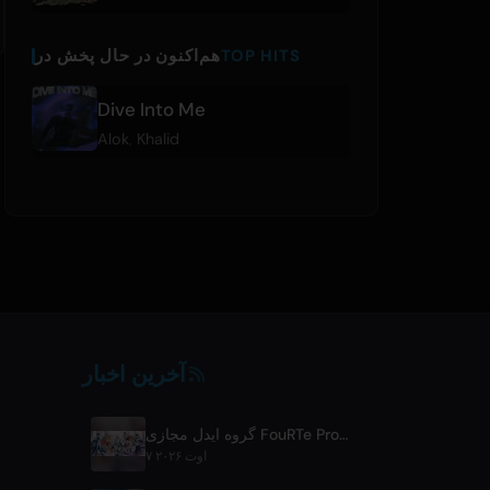
TOP HITS
هم‌اکنون در حال پخش در
Dive Into Me
Alok
,
Khalid
آخرین اخبار
گروه ایدل مجازی FouRTe Project با آلبوم 'ALL IN' ساخته‌ی ☆Taku Takahashi از m-flo فعالیت خود را آغاز کرد
۷ اوت ۲۰۲۶