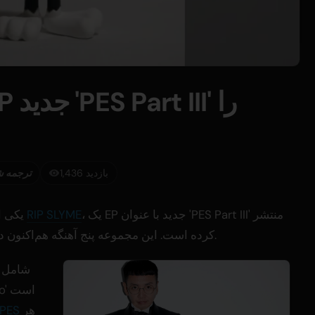
1,436 بازدید
ترجمه ش
، یک EP جدید با عنوان 'PES Part III' منتشر
RIP SLYME
PES، یکی از اعضای مؤسس گروه هیپ هاپ ژاپنی
کرده است. این مجموعه پنج آهنگه هم‌اکنون در پلتفرم‌های استریم جهانی در دسترس است.
هر
PES