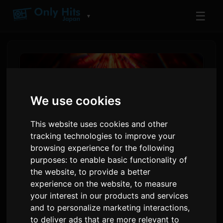
☰
▼
We use cookies
This website uses cookies and other
tracking technologies to improve your
browsing experience for the following
purposes:
to enable basic functionality of
the website
,
to provide a better
PLAVE اولین تور جهانی خود با نام
experience on the website
,
to measure
'KEEP IT MANIC' را برای سال
your interest in our products and services
2026 اعلام کرد
and to personalize marketing interactions
,
to deliver ads that are more relevant to