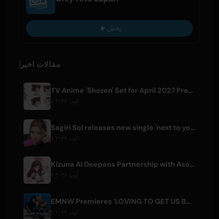
پخش
مقالات اخیر
TV Anime 'Shozen' Set for April 2027 Premiere on Fuji TV
۶ اوت ۲۰۲۶
Sagiri Sol releases new single 'next to your love' after hiatus
۶ اوت ۲۰۲۶
Kizuna AI Deepens Partnership with Asobisystem Ahead of 10th Anniversary World Tour
۶ اوت ۲۰۲۶
EMNW Premieres 'LOVING TO GET US BY' Music Video on August 7
۶ اوت ۲۰۲۶