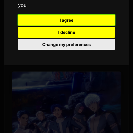
you
.
۴ ژوئن ۲۰۲۶
Sam
توسط
2,847 بازدید
ترجمه شده از زبان انگلیسی
I agree
I decline
اولین تور جهانی خود را در
PLAVE
گروه مجازی کی‌پاپ
سپتامبر 2026 آغاز خواهد کرد. 'تور جهانی PLAVE
Change my preferences
2026 [KEEP IT MANIC]' با اجراهای ۱۲ و ۱۳ سپتامبر
در اینچئون کره جنوبی آغاز می‌شود.