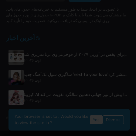
با عضویت در اینجا، شما به طور مستقیم به خبرنامه‌های جدول‌های پاپ،
جدول‌های ژاپن و جدول‌های K-POP ما مشترک می‌شوید. شما باید با کلیک بر
روی لینک در ایمیلی که دریافت می‌کنید، عضویت خود را تأیید کنید.
آخرین اخبار
انیمه تلویزیونی 'شوزن' برای پخش در آوریل ۲۰۲۷ از فوجی‌تی‌وی برنامه‌ریزی شد
۶ اوت ۲۰۲۶
ساگیری سول تک‌آهنگ جدید 'next to your love' را پس از وقفه منتشر کرد
۶ اوت ۲۰۲۶
کیزونا AI همکاری خود با آسوبی‌سیستم را پیش از تور جهانی دهمین سالگرد تقویت می‌کند
۶ اوت ۲۰۲۶
Your browser is set to . Would you like
© 2026 OnlyHit. All rights reserved. - Metadata provided by
ACRCloud
Yes
Dismiss
to view the site in ?