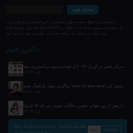
مشترک شوید
با عضویت در اینجا، شما به طور مستقیم به خبرنامه‌های جدول‌های پاپ،
جدول‌های ژاپن و جدول‌های K-POP ما مشترک می‌شوید. شما باید با کلیک بر
روی لینک در ایمیلی که دریافت می‌کنید، عضویت خود را تأیید کنید.
آخرین اخبار
انیمه تلویزیونی 'شوزن' برای پخش در آوریل ۲۰۲۷ از فوجی‌تی‌وی برنامه‌ریزی شد
۶ اوت ۲۰۲۶
ساگیری سول تک‌آهنگ جدید 'next to your love' را پس از وقفه منتشر کرد
۶ اوت ۲۰۲۶
کیزونا AI همکاری خود با آسوبی‌سیستم را پیش از تور جهانی دهمین سالگرد تقویت می‌کند
۶ اوت ۲۰۲۶
Your browser is set to . Would you like
© 2026 OnlyHit. All rights reserved. - Metadata provided by
ACRCloud
Yes
Dismiss
to view the site in ?