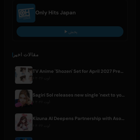
Only Hits Japan
پخش
مقالات اخیر
TV Anime 'Shozen' Set for April 2027 Premiere on Fuji TV
۶ اوت ۲۰۲۶
Sagiri Sol releases new single 'next to your love' after hiatus
۶ اوت ۲۰۲۶
Kizuna AI Deepens Partnership with Asobisystem Ahead of 10th Anniversary World Tour
۶ اوت ۲۰۲۶