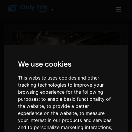
☰
▼
We use cookies
This website uses cookies and other
tracking technologies to improve your
browsing experience for the following
purposes:
to enable basic functionality of
ReoNa در AFA تایلند ۲۰۲۶ اجرا
the website
,
to provide a better
کرد و تک‌آهنگ جدیدی را اعلام نمود
experience on the website
,
to measure
your interest in our products and services
and to personalize marketing interactions
,
۲ ژوئن ۲۰۲۶
Sam
توسط