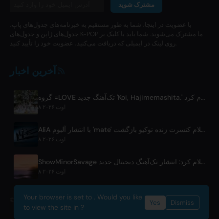
مشترک شوید
با عضویت در اینجا، شما به طور مستقیم به خبرنامه‌های جدول‌های پاپ،
جدول‌های ژاپن و جدول‌های K-POP ما مشترک می‌شوید. شما باید با کلیک بر
روی لینک در ایمیلی که دریافت می‌کنید، عضویت خود را تأیید کنید.
آخرین اخبار
گروه =LOVE تک‌آهنگ جدید 'Koi, Hajimemashita.' و کنسرت‌های توکیو دوم را اعلام کرد
۸ اوت ۲۰۲۶
AliA با انتشار آلبوم 'mate' پس از توقف فعالیت و اعلام کنسرت زنده توکیو بازگشت
۸ اوت ۲۰۲۶
ShowMinorSavage اعلام کرد: انتشار تک‌آهنگ دیجیتال جدید 'Gradation'
۸ اوت ۲۰۲۶
Your browser is set to . Would you like
© 2026 OnlyHit. All rights reserved. - Metadata provided by
ACRCloud
Yes
Dismiss
to view the site in ?