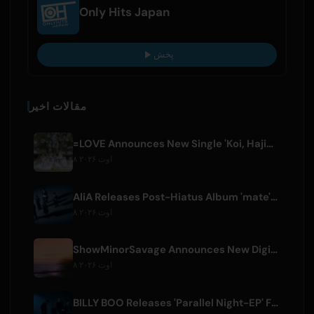
Only Hits Japan
پخش
مقالات اخیر
=LOVE Announces New Single 'Koi, Hajimemashita.' and Tokyo Dome Concerts
۸ اوت ۲۰۲۶
AliA Releases Post-Hiatus Album 'mate', Announces Tokyo Live
۸ اوت ۲۰۲۶
ShowMinorSavage Announces New Digital Single 'Gradation'
۸ اوت ۲۰۲۶
BILLY BOO Releases 'Parallel Night-EP' Featuring TV Drama Theme Song