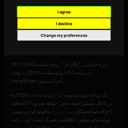
۷ ژوئیهٔ ۲۰۲۶
Sam
توسط
I agree
1,591 بازدید
ترجمه شده از زبان انگلیسی
I decline
مانگای سری محبوب 'Shangri-La Frontier' به مدت
Change my preferences
72 ساعت و شامل 126 فصل، به صورت رایگان قابل
خواندن خواهد بود.
دوره خواندن رایگان از 7 ژوئیه ساعت 00:00 تا 10
ژوئیه ساعت 23:59 به وقت JST در برنامه
MangaPoke اجرا می‌شود.
یک برنامه ویژه یوتیوب در 7 ژوئیه ساعت 21:00 به
وقت JST در کانال رسمی انیمه پخش خواهد شد و با
اجرای صداپیشگان
یوما اوچیدا
، ماکوتو کوچی، یومی
اوچییاما و مینامی تاکاهاشی همراه است. این برنامه
جزئیات فصل سوم انیمه (ژانویه 2027) و اولین بازی