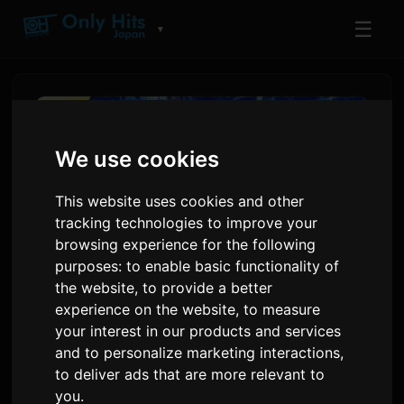
☰
▼
We use cookies
This website uses cookies and other
tracking technologies to improve your
browsing experience for the following
purposes:
to enable basic functionality of
the website
,
to provide a better
experience on the website
,
to measure
مانگای Shangri-La Frontier
your interest in our products and services
126 فصل را به‌صورت رایگان به
and to personalize marketing interactions
,
to deliver ads that are more relevant to
مدت 72 ساعت ارائه می‌دهد
you
.