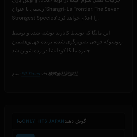
رسمی با عنوان 'Shangri-La Frontier: The Seven
Strongest Species' را اعلام خواهد کرد.
این مانگا که توسط کاتارینا نوشته شده و توسط
ریوسوکه فوجی تصویرگری شده، برنده چهل‌وهفتمین
جایزه مانگا کودانشا در رده شونن شد.
via 株式会社講談社
PR Times
منبع:
گوش دهید
ONLY HITS JAPAN
به