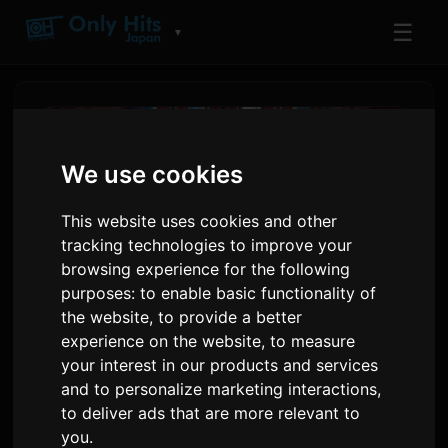
☰
▼
We use cookies
This website uses cookies and other
tracking technologies to improve your
browsing experience for the following
purposes:
to enable basic functionality of
the website
,
to provide a better
experience on the website
,
to measure
انیمه پرنس تنیس سال بیست و
your interest in our products and services
پنجمین سالگرد خود را آغاز می‌کند
and to personalize marketing interactions
,
to deliver ads that are more relevant to
you
.
۴ ژوئن ۲۰۲۶
Sam
توسط