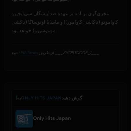
مجری‌گری برنامه بر عهده صداپیشگان سی‌ایچیرو
کاواموتو (تاکاشی کاوامورا) و ماسایا اونوساکا (تاکشی
موموشیرو) خواهد بود.
از طریق ___SHORTCODE_1___
PR Times
منبع:
گوش دهید
ONLY HITS JAPAN
به
Only Hits Japan