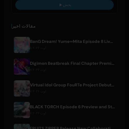
پخش
مقالات اخیر
BanG Dream! Yume∞Mita Episode 8 Live Clip Released
۸ اوت ۲۰۲۶
Digimon Beatbreak Final Chapter Premieres August 9, Free Episode Batch on YouTube
۸ اوت ۲۰۲۶
Virtual Idol Group FouRTe Project Debuts with 'ALL IN' Album Produced by m-flo's ☆Taku Takahashi
۷ اوت ۲۰۲۶
BLACK TORCH Episode 6 Preview and Streaming Details
۷ اوت ۲۰۲۶
FRUITS ZIPPER Release New Collaboration Song '1,2,3,FOOOOUR'