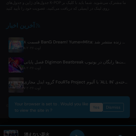
جدول‌های ژاپن و جدول‌های K-POP ما مشترک می‌شوید. شما باید با کلیک بر
روی لینک در ایمیلی که دریافت می‌کنید، عضویت خود را تأیید کنید.
آخرین اخبار
قسمت ۸ BanG Dream! Yume∞Mita: کلیپ اجرای زنده منتشر شد
۸ اوت ۲۰۲۶
فصل پایانی Digimon Beatbreak در 9 اوت پخش می‌شود، دسته‌ای از قسمت‌ها رایگان در یوتیوب
۸ اوت ۲۰۲۶
گروه ایدل مجازی FouRTe Project با آلبوم 'ALL IN' ساخته‌ی ☆Taku Takahashi از m-flo فعالیت خود را آغاز کرد
۷ اوت ۲۰۲۶
Your browser is set to . Would you like
© 2026 OnlyHit. All rights reserved. - Metadata provided by
ACRCloud
Yes
Dismiss
to view the site in ?
消えない花火