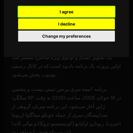
2,253 بازدید
ترجمه شده از زبان انگلیسی
I agree
I decline
فرانچایز پرنس تنیس، که پخش آن از اکتبر 2001 آغاز
شد، رویدادهایی را تا سال‌های 2026 و 2027
Change my preferences
برنامه‌ریزی کرده است.
یک تصویر کلیدی و لوگوی ویژه سالگرد منتشر شد.
اولین پروژه، یک برنامه یادبود است که در کانال رسمی
یوتیوب پخش می‌شود.
برنامه 'انیمه سری پرنس تنیس بیست و پنجمین
سالگرد SP' در 19 جولای 2026، ساعت 22:00 به وقت
ژاپن آغاز می‌شود. این برنامه میزبان گروهی از
صداپیشگان سری از جمله جونکو میناگاوا (ریوما
اچیزن)، ریوتارو اوکیایو (کونیمیتسو تزوکا) و یوکی کایدا
(شیوسوکه فوجی) خواهد بود.