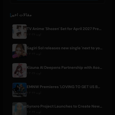
مقالات اخیر
TV Anime 'Shozen' Set for April 2027 Premiere on Fuji TV
۶ اوت ۲۰۲۶
Sagiri Sol releases new single 'next to your love' after hiatus
۶ اوت ۲۰۲۶
Kizuna AI Deepens Partnership with Asobisystem Ahead of 10th Anniversary World Tour
۶ اوت ۲۰۲۶
EMNW Premieres 'LOVING TO GET US BY' Music Video on August 7
۶ اوت ۲۰۲۶
Synxro Project Launches to Create New IP from Fictional Anime Openings
۶ اوت ۲۰۲۶