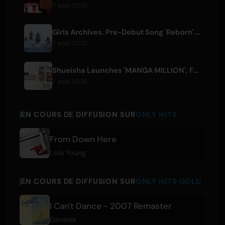
7 août 2026
Girls Archives. Pre-Debut Song 'Reborn' is Theme for Netflix Film
7 août 2026
Shueisha Launches 'MANGA MILLION', Free Global Library of 400 Manga Titles
7 août 2026
EN COURS DE DIFFUSION SUR
ONLY HITS
From Down Here
Lola Young
EN COURS DE DIFFUSION SUR
ONLY HITS GOLD
I Can't Dance - 2007 Remaster
Genesis