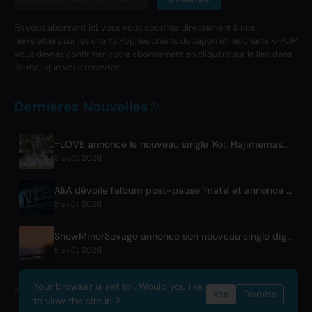
En vous abonnant ici, vous vous abonnez directement à nos
newsletters sur les charts Pop, les charts du Japon et les charts K-POP.
Vous devrez confirmer votre abonnement en cliquant sur le lien dans
l'e-mail que vous recevrez.
Dernières Nouvelles
=LOVE annonce le nouveau single 'Koi, Hajimemashita.' et des concerts au Tokyo Dome
8 août 2026
AliA dévoile l'album post-pause 'mate' et annonce un live à Tokyo
8 août 2026
ShowMinorSavage annonce son nouveau single digital 'Gradation'
8 août 2026
Your browser is set to . Would you like
© 2026 OnlyHit. All rights reserved. - Metadata provided by
ACRCloud
Yes
Dismiss
to view the site in ?