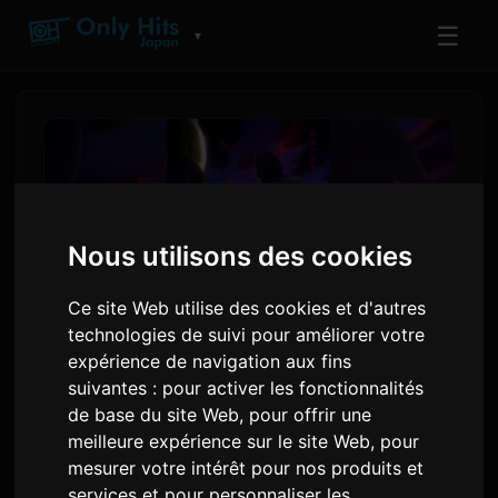
☰
▼
Nous utilisons des cookies
Ce site Web utilise des cookies et d'autres
technologies de suivi pour améliorer votre
expérience de navigation aux fins
suivantes :
pour activer les fonctionnalités
Digimon Beatbreak Entame
de base du site Web
,
pour offrir une
un Nouvel Arc Narratif 'Kyo-
meilleure expérience sur le site Web
,
pour
hen' le 12 Juillet
mesurer votre intérêt pour nos produits et
services et pour personnaliser les