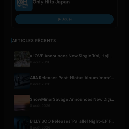
Only Hits Japan
Jouer
ARTICLES RÉCENTS
=LOVE Announces New Single 'Koi, Hajimemashita.' and Tokyo Dome Concerts
8 août 2026
AliA Releases Post-Hiatus Album 'mate', Announces Tokyo Live
8 août 2026
ShowMinorSavage Announces New Digital Single 'Gradation'
8 août 2026
BILLY BOO Releases 'Parallel Night-EP' Featuring TV Drama Theme Song
8 août 2026