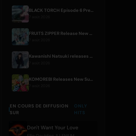
BLACK TORCH Episode 6 Preview and Streaming Details
7 août 2026
FRUITS ZIPPER Release New Collaboration Song '1,2,3,FOOOOUR'
7 août 2026
Kawanishi Natsuki releases digital single 'Sayonara wa Ichiban Kirei na Atashi de'
7 août 2026
KOMOREBI Releases New Summer Single 'Letsu Natsu'
7 août 2026
EN COURS DE DIFFUSION
ONLY
SUR
HITS
Don't Want Your Love
Ellie Goulding
,
ILLENIUM