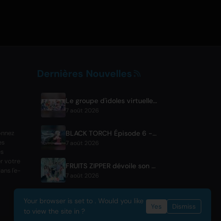
Dernières Nouvelles
Le groupe d'idoles virtuelles FouRTe Project fait ses débuts avec l'album 'ALL IN' produit par ☆Taku Takahashi de m-flo
7 août 2026
BLACK TORCH Épisode 6 - Aperçu et Détails de Diffusion
onnez
es
7 août 2026
es
r votre
FRUITS ZIPPER dévoile son nouveau titre collaboratif '1,2,3,FOOOOUR'
ans l'e-
7 août 2026
Your browser is set to . Would you like
Yes
Dismiss
to view the site in ?