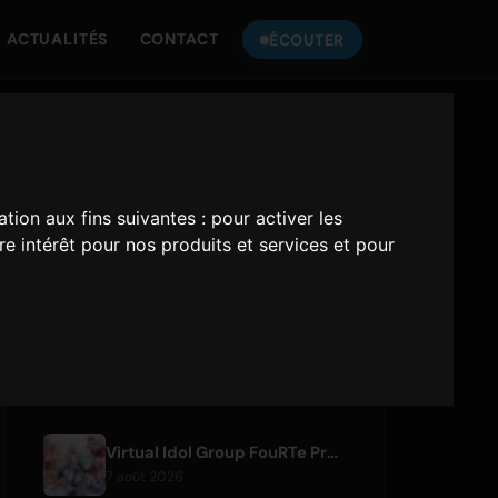
ACTUALITÉS
CONTACT
ÉCOUTER
ÉCOUTEZ
ONLY HITS JAPAN
ation aux fins suivantes :
pour activer les
Only Hits Japan
e intérêt pour nos produits et services et pour
Jouer
ARTICLES RÉCENTS
Virtual Idol Group FouRTe Project Debuts with 'ALL IN' Album Produced by m-flo's ☆Taku Takahashi
7 août 2026