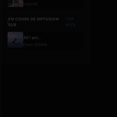
HYOLYN
EN COURS DE DIFFUSION
TOP
SUR
HITS
All I am...
Orem
,
R3HAB