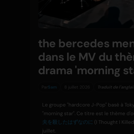
the bercedes menz
dans le MV du thè
drama 'morning st
Par
Sam
8 juillet 2026
Traduit de l'anglai
Le groupe "hardcore J-Pop" basé à Toky
"morning star". Ce titre est le thème d
夫を殺したはずなのに
(I Thought I Kill
juillet.