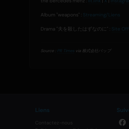
the bercedes menz :
lit.link
|
X
|
Instagr
Album "weapons" :
Streaming/Liens
Drama "夫を殺したはずなのに" :
Site Off
Source :
PR Times
via 株式会社バップ
Liens
Sui
Contactez-nous