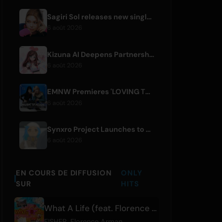
Sagiri Sol releases new single 'next to your love' after hiatus
6 août 2026
Kizuna AI Deepens Partnership with Asobisystem Ahead of 10th Anniversary World Tour
6 août 2026
EMNW Premieres 'LOVING TO GET US BY' Music Video on August 7
6 août 2026
Synxro Project Launches to Create New IP from Fictional Anime Openings
6 août 2026
EN COURS DE DIFFUSION
ONLY
SUR
HITS
What A Life (feat. Florence Arman)
FISHER
,
Florence Arman