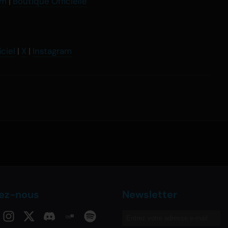
am
|
Boutique Officielle
iciel
|
X
|
Instagram
vez-nous
Newsletter