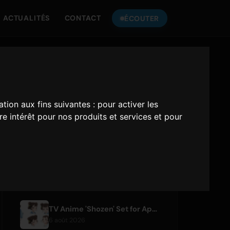
ACTUALITÉS
CONTACT
ÉCOUTER
ÉCOUTEZ
ONLY HITS JAPAN
ation aux fins suivantes :
pour activer les
Only Hits Japan
e intérêt pour nos produits et services et pour
Jouer
ARTICLES RÉCENTS
TV Anime 'Shozen' Set for April 2027 Premiere on Fuji TV
6 août 2026