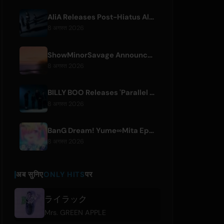
AliA Releases Post-Hiatus Album 'mate', Announces Tokyo Live
8 अगस्त 2026
ShowMinorSavage Announces New Digital Single 'Gradation'
8 अगस्त 2026
BILLY BOO Releases 'Parallel Night-EP' Featuring TV Drama Theme Song
8 अगस्त 2026
BanG Dream! Yume∞Mita Episode 8 Live Clip Released
8 अगस्त 2026
अब सुनिए
ONLY HITS
पर
ライラック
Mrs. GREEN APPLE