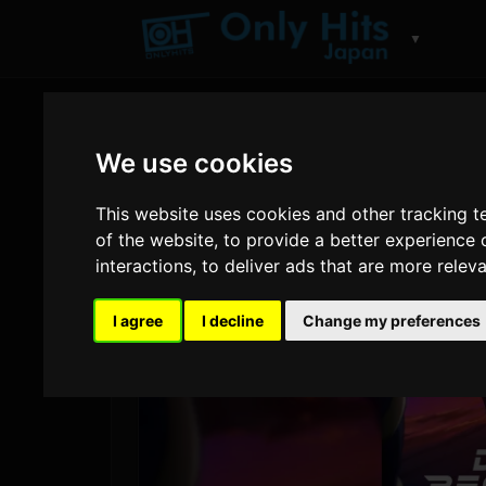
▼
We use cookies
This website uses cookies and other tracking 
of the website
,
to provide a better experience 
interactions
,
to deliver ads that are more relev
I agree
I decline
Change my preferences