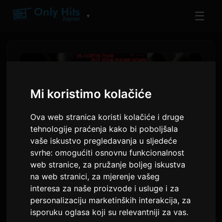
☰
▼
Mi koristimo kolačiće
Ova web stranica koristi kolačiće i druge
tehnologije praćenja kako bi poboljšala
vaše iskustvo pregledavanja u sljedeće
svrhe:
omogućiti osnovnu funkcionalnost
web stranice
,
za pružanje boljeg iskustva
CORTIS najavljuje prvu
na web stranici
,
za mjerenje vašeg
interesa za naše proizvode i usluge i za
samostalnu svjetsku turneju
personalizaciju marketinških interakcija
,
za
pod nazivom 'PUT YOUR
isporuku oglasa koji su relevantniji za vas
.