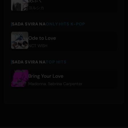
ヨルシカ
SADA SVIRA NA
ONLY HITS K-POP
Ode to Love
NCT WISH
SADA SVIRA NA
TOP HITS
Bring Your Love
Madonna
,
Sabrina Carpenter