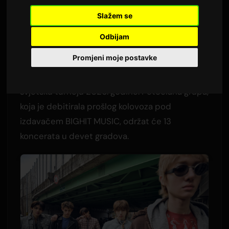
PHONE DOWN'
Slažem se
Autor:
Sam
2 lipnja 2026
Odbijam
Prevedeno s engleskog
3,380 pregleda
Promjeni moje postavke
CORTIS će krenuti na svoju prvu samostalnu
svjetsku turneju 2026. godine. Petočlana grupa,
koja je debitirala prošlog kolovoza pod
izdavačem BIGHIT MUSIC, održat će 13
koncerata u devet gradova.