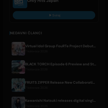
Only Hits Japan
Sviraj
NEDAVNI ČLANCI
Virtual Idol Group FouRTe Project Debuts with 'ALL IN' Album Produced by m-flo's ☆Taku Takahashi
7 kolovoza 2026
BLACK TORCH Episode 6 Preview and Streaming Details
7 kolovoza 2026
FRUITS ZIPPER Release New Collaboration Song '1,2,3,FOOOOUR'
7 kolovoza 2026
Kawanishi Natsuki releases digital single 'Sayonara wa Ichiban Kirei na Atashi de'
7 kolovoza 2026