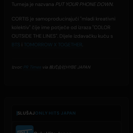
Turneja je nazvana
PUT YOUR PHONE DOWN
.
CORTIS je samoproducirajući "mladi kreativni
kolektiv" čije ime potječe od izraza "COLOR
OUTSIDE THE LINES". Dijele izdavačku kuću s
BTS
i
TOMORROW X TOGETHER
.
Izvor:
PR Times
via 株式会社HYBE JAPAN
SLUŠAJ
ONLY HITS JAPAN