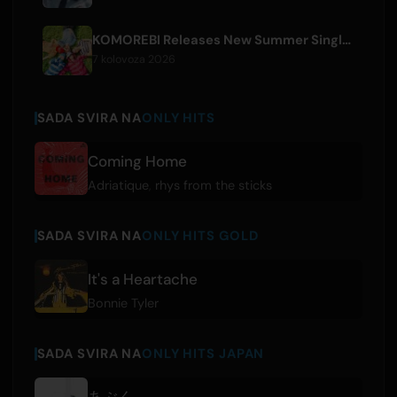
KOMOREBI Releases New Summer Single 'Letsu Natsu'
7 kolovoza 2026
SADA SVIRA NA
ONLY HITS
Coming Home
Adriatique
,
rhys from the sticks
SADA SVIRA NA
ONLY HITS GOLD
It's a Heartache
Bonnie Tyler
SADA SVIRA NA
ONLY HITS JAPAN
あぶく