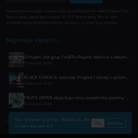
Pretplatite se ovdje i izravno ćete se pretplatiti na naše biltene s Pop
ljestvicama, Japan ljestvicama i K-POP ljestvicama. Morat ćete
potvrditi svoju pretplatu klikom na vezu u e-pošti koju primite.
Najnovije vijesti
Virtualni idol grup FouRTe Project debitira s albumom 'ALL IN' u produkciji m-flo-a ☆Taku Takahashija
7 kolovoza 2026
BLACK TORCH 6. epizoda: Pregled i detalji o prijenosu
7 kolovoza 2026
FRUITS ZIPPER objavljuju novu suradničku pjesmu '1,2,3,FOOOOUR'
7 kolovoza 2026
Your browser is set to . Would you like
© 2026 OnlyHit. All rights reserved. - Metadata provided by
ACRCloud
Yes
Dismiss
to view the site in ?