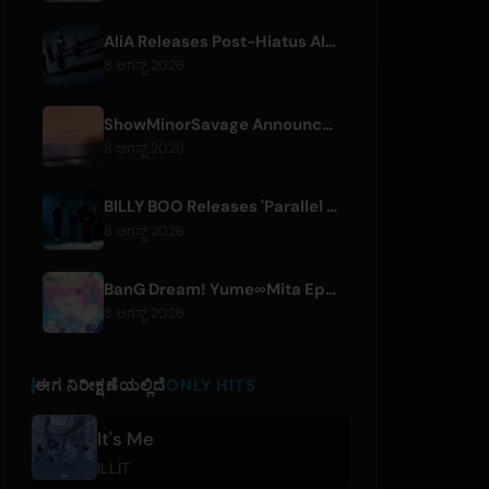
AliA Releases Post-Hiatus Album 'mate', Announces Tokyo Live
8 ಆಗಸ್ಟ್ 2026
ShowMinorSavage Announces New Digital Single 'Gradation'
8 ಆಗಸ್ಟ್ 2026
BILLY BOO Releases 'Parallel Night-EP' Featuring TV Drama Theme Song
8 ಆಗಸ್ಟ್ 2026
BanG Dream! Yume∞Mita Episode 8 Live Clip Released
8 ಆಗಸ್ಟ್ 2026
ಈಗ ನಿರೀಕ್ಷಣೆಯಲ್ಲಿದೆ
ONLY HITS
It's Me
ILLIT