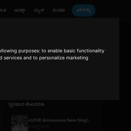
ಕೋಳ್ಳು
ಗೀತ
ಚಾರ್ಟ್ಸ್
ನ್ಯೂಸ್
ಸಂಪರ್ಕ
ONLY HITS JAPAN
ಅನ್ನು ಕೇಳಿ
following purposes:
to enable basic functionality
nd services and to personalize marketing
Only Hits Japan
ವಿವಾರ
ಸ್ತರವಾದ ಲೇಖನಗಳು
=LOVE Announces New Single 'Koi, Hajimemashita.' and Tokyo Dome Concerts
8 ಆಗಸ್ಟ್ 2026