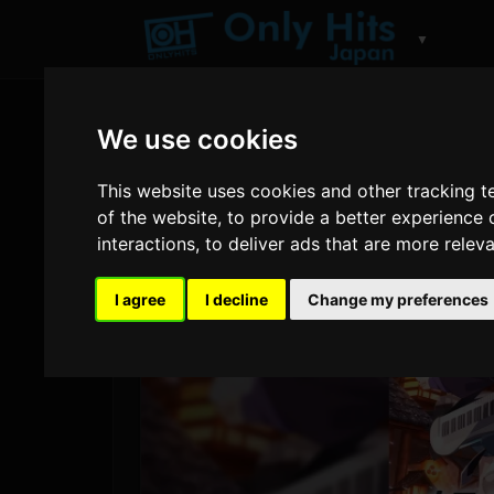
▼
We use cookies
This website uses cookies and other tracking 
of the website
,
to provide a better experience 
interactions
,
to deliver ads that are more relev
I agree
I decline
Change my preferences