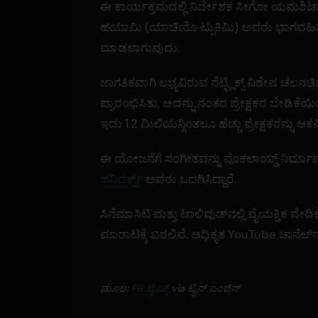
ಈ ಕಾರ್ಯಕ್ರಮದಲ್ಲಿ ನಿರ್ದೇಶಕ ಸೀಗೋ ಯಮಶಿಟ
ಹಯಾಮಿ (ಯಾಚಿಯೊ ಟ್ಸುಕಿಮಿ) ಅವರು ಭಾಗವಹಿಸುತ್ತಾ
ಮಾಡಲಾಗುವುದು.
ಜಾಗತಿಕವಾಗಿ ಲಭ್ಯವಿರುವ ನೆಟ್ಫ್ಲಿಕ್ಸ್ ವಿಶೇಷ ಚಲ
ಪ್ರಾರಂಭಿಸಿತು, ಅದನ್ನು ನಂತರ ಪ್ರೇಕ್ಷಕರ ಬೇಡಿಕೆಯ
ಇದು 1.2 ಮಿಲಿಯನ್ಗಿಂತಲೂ ಹೆಚ್ಚು ಪ್ರೇಕ್ಷಕರನ್ನು ಆಕ
ಈ ಯೋಜನೆಗೆ ಸಂಗೀತವನ್ನು ವೊಕಲಾಯ್ಡ್ ನಿರ್ಮ
ಹನಿವರ್ಕ್ಸ್
ಅವರು ಒದಗಿಸಿದ್ದಾರೆ.
ಸಿನೆಮಾಸಿಟಿ ಮತ್ತು ಟಾಲಿವುಡ್‌ನಲ್ಲಿ ವೈಯಕ್ತಿಕ ವೇದಿಕೆ
ಮಾರಾಟಕ್ಕೆ ಬರಲಿವೆ. ಅಧಿಕೃತ YouTube ಚಾನೆಲ್‌ನಲ
ಮೂಲ:
PR ಟೈಮ್ಸ್
via ಟ್ವಿನ್ ಎಂಜಿನ್