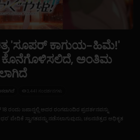
ನಚಿತ್ರ 'ಸೂಪರ್ ಕಾಗುಯ-ಹಿಮೆ!'
 ಕೊನೆಗೊಳಿಸಲಿದೆ, ಅಂತಿಮ
ಲಾಗಿದೆ
ಿಸಲಾಗಿದೆ
3,441 ಸಂದರ್ಶನಗಳು
 18 ರಂದು ಜಪಾನ್ನಲ್ಲಿ ಅದರ ರಂಗಮಂದಿರ ಪ್ರದರ್ಶನವನ್ನು
ರ' ವೇದಿಕೆ ಸ್ವಾಗತವನ್ನು ನಡೆಸಲಾಗುವುದು, ಚಲನಚಿತ್ರದ ಅಧಿಕೃತ