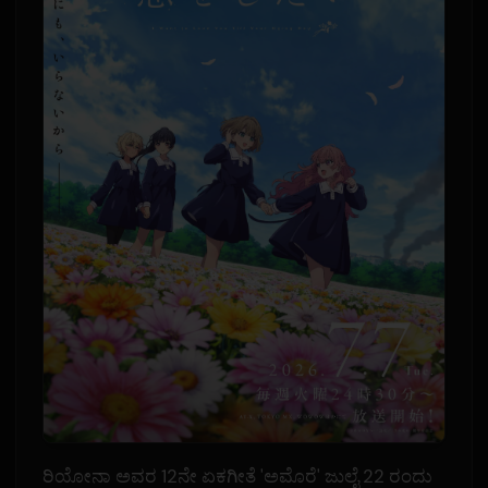
ರಿಯೋನಾ ಅವರ 12ನೇ ಏಕಗೀತೆ 'ಅಮೊರೆ' ಜುಲೈ 22 ರಂದು