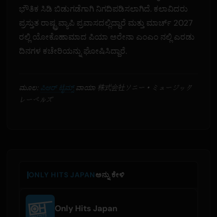
ಭೌತಿಕ ಸಿಡಿ ಬಿಡುಗಡೆಗಾಗಿ ನಿಗದಿಪಡಿಸಲಾಗಿದೆ. ಕಲಾವಿದರು
ಪ್ರಸ್ತುತ ರಾಷ್ಟ್ರವ್ಯಾಪಿ ಪ್ರವಾಸದಲ್ಲಿದ್ದಾರೆ ಮತ್ತು ಮಾರ್ಚ್ 2027
ರಲ್ಲಿ ಯೋಕೊಹಾಮಾದ ಪಿಯಾ ಅರೇನಾ ಎಂಎಂ ನಲ್ಲಿ ಎರಡು
ದಿನಗಳ ಕಚೇರಿಯನ್ನು ಘೋಷಿಸಿದ್ದಾರೆ.
ಮೂಲ:
ಪಿಆರ್ ಟೈಮ್ಸ್
ವಾಯಾ 株式会社ソニー・ミュージック
レーベルズ
ONLY HITS JAPAN
ಅನ್ನು ಕೇಳಿ
Only Hits Japan