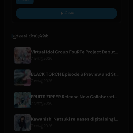
ವಿವಾರ
ಸ್ತರವಾದ ಲೇಖನಗಳು
Virtual Idol Group FouRTe Project Debuts with 'ALL IN' Album Produced by m-flo's ☆Taku Takahashi
7 ಆಗಸ್ಟ್ 2026
BLACK TORCH Episode 6 Preview and Streaming Details
7 ಆಗಸ್ಟ್ 2026
FRUITS ZIPPER Release New Collaboration Song '1,2,3,FOOOOUR'
7 ಆಗಸ್ಟ್ 2026
Kawanishi Natsuki releases digital single 'Sayonara wa Ichiban Kirei na Atashi de'
7 ಆಗಸ್ಟ್ 2026