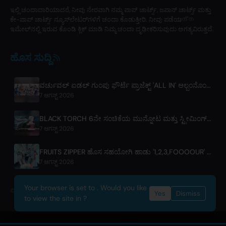
ಇಲ್ಲಿ ಚಂದಾದಾರಿಯಾದರೆ, ನೀವು ನೇರವಾಗಿ ನಮ್ಮ ಪಾಪ್ ಚಾರ್ಟ್ಸ್, ಜಪಾನ್ ಚಾರ್ಟ್ಸ್ ಮತ್ತು
ಕೇ-ಪಾಪ್ ಚಾರ್ಟ್ಸ್ ನ್ಯೂಸ್‌ಲೇಟರ್‌ಗಳಿಗೆ ಚಂದಾ ಕೊಡುತ್ತೀರಿ. ನೀವು ಪಡೆಯുന്ന
ಇಮೇಲ್‌ನಲ್ಲಿ ಇರುವ ಕೊಂಡಿ ಕ್ಲಿಕ್ ಮಾಡಿ ನಿಮ್ಮ ಚಂದಾ ದೃಢೀಕರಿಸುವುದು ಅಗತ್ಯವಿರುತ್ತದೆ.
ಹೊಸ ಸುದ್ದಿ
ವರ್ಚುವಲ್ ಐಡಲ್ ಗುಂಪು ಫೌರ್ಟೆ ಪ್ರಾಜೆಕ್ಟ್ 'ALL IN' ಆಲ್ಬಂನೊಂದಿಗೆ ಡೆಬ್ಯೂಟ್ ಮಾಡಿದೆ, ಇದನ್ನು m-flo's ☆ಟಕು ತಕಹಾಶಿ ನಿರ್ಮಿಸಿದ್ದಾರೆ
7 ಆಗಸ್ಟ್ 2026
BLACK TORCH 6ನೇ ಸಂಚಿಕೆಯ ಮುನ್ನೋಟ ಮತ್ತು ಸ್ಟ್ರೀಮಿಂಗ್ ವಿವರಗಳು
7 ಆಗಸ್ಟ್ 2026
FRUITS ZIPPER ಹೊಸ ಸಹಯೋಗಿ ಹಾಡು '1,2,3,FOOOOUR' ಬಿಡುಗಡೆ ಮಾಡಿದ್ದಾರೆ
7 ಆಗಸ್ಟ್ 2026
Your browser is set to . Would you like
© 2026 OnlyHit. All rights reserved. - Metadata provided by
ACRCloud
Yes
Dismiss
to view the site in ?