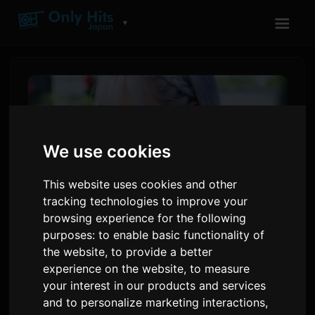
☰
▼
We use cookies
This website uses cookies and other
tracking technologies to improve your
browsing experience for the following
purposes:
to enable basic functionality of
ರಿಯೋನಾ 'ಅಮೊರೆ' ಸಂಗೀತ
the website
,
to provide a better
experience on the website
,
to measure
ವೀಡಿಯೊ ಅಕಾಶವಾಣಿ 'ಕಿಮಿಶಿನು'ಗಾಗಿ
your interest in our products and services
ಪ್ರಥಮ ಪ್ರದರ್ಶನ ಘೋಷಿಸಿದ್ದಾರೆ
and to personalize marketing interactions
,