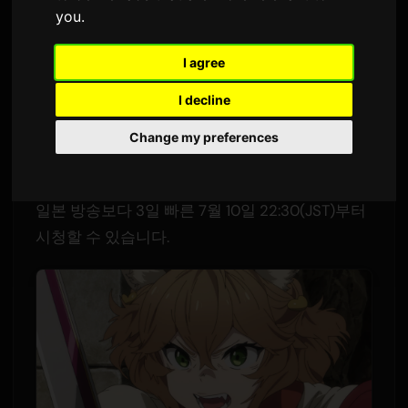
you
.
1,944 조회수
I agree
인기 라이트 노벨 시리즈 'Koko wa Ore ni
I decline
Makasete Saki ni Ike to Itte kara 10-nen ga
Tattara Densetsu ni Natteita.'(코코 오레)의 TV
Change my preferences
애니메이션 2화가 7월 13일에 방영됩니다. 해외 시
청자를 위해 새로운 에피소드는 Prime Video에서
일본 방송보다 3일 빠른 7월 10일 22:30(JST)부터
시청할 수 있습니다.