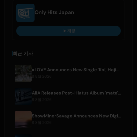
Only Hits Japan
재생
최근 기사
=LOVE Announces New Single 'Koi, Hajimemashita.' and Tokyo Dome Concerts
8 8월 2026
AliA Releases Post-Hiatus Album 'mate', Announces Tokyo Live
8 8월 2026
ShowMinorSavage Announces New Digital Single 'Gradation'
8 8월 2026