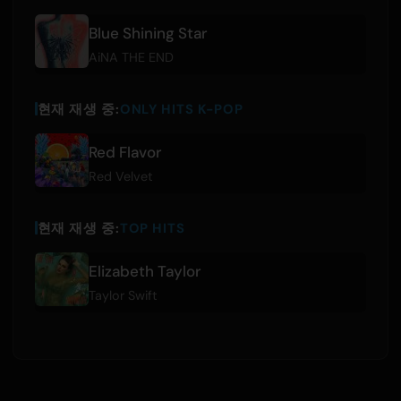
Blue Shining Star
AiNA THE END
현재 재생 중:
ONLY HITS K-POP
Red Flavor
Red Velvet
현재 재생 중:
TOP HITS
Elizabeth Taylor
Taylor Swift