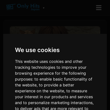
☰
▼
We use cookies
This website uses cookies and other
tracking technologies to improve your
browsing experience for the following
purposes:
to enable basic functionality of
the website
,
to provide a better
'Koko Ore' 애니 2화 예고편 및
experience on the website
,
to measure
글로벌 스트리밍 정보
your interest in our products and services
and to personalize marketing interactions
,
Sam
에 의해
8 7월 2026
영어에서 번역됨
to deliver ads that are more relevant to