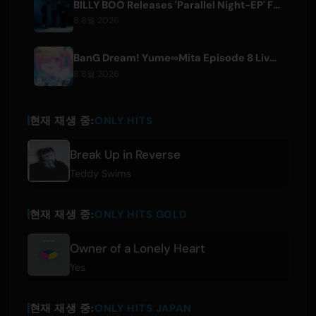
BILLY BOO Releases 'Parallel Night-EP' Featuring TV Drama Theme Song
8 8월 2026
BanG Dream! Yume∞Mita Episode 8 Live Clip Released
8 8월 2026
현재 재생 중:
ONLY HITS
Break Up in Reverse
Teddy Swims
현재 재생 중:
ONLY HITS GOLD
Owner of a Lonely Heart
Yes
현재 재생 중:
ONLY HITS JAPAN