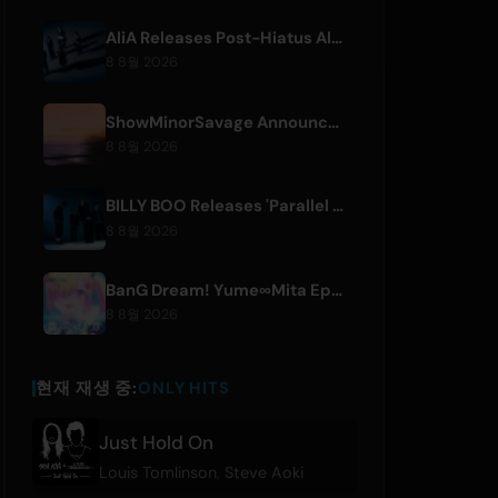
AliA Releases Post-Hiatus Album 'mate', Announces Tokyo Live
8 8월 2026
ShowMinorSavage Announces New Digital Single 'Gradation'
8 8월 2026
BILLY BOO Releases 'Parallel Night-EP' Featuring TV Drama Theme Song
8 8월 2026
BanG Dream! Yume∞Mita Episode 8 Live Clip Released
8 8월 2026
현재 재생 중:
ONLY HITS
Just Hold On
Louis Tomlinson
,
Steve Aoki