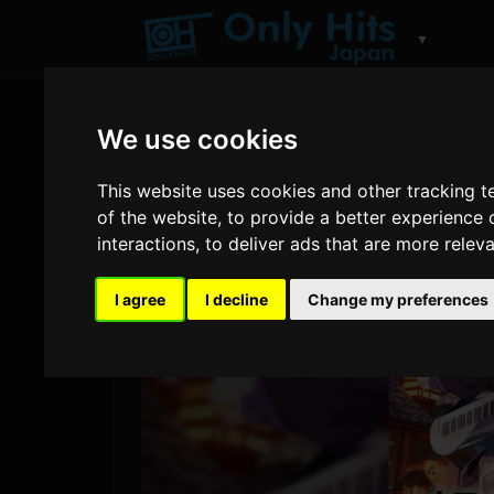
▼
We use cookies
This website uses cookies and other tracking 
of the website
,
to provide a better experience 
interactions
,
to deliver ads that are more relev
I agree
I decline
Change my preferences