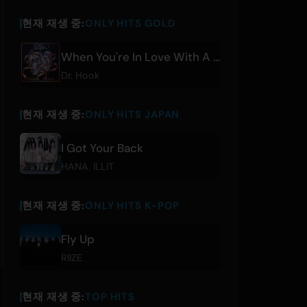
현재 재생 중:
ONLY HITS GOLD
When You're In Love With A Beautiful Woman
Dr. Hook
현재 재생 중:
ONLY HITS JAPAN
I Got Your Back
HANA
,
ILLIT
현재 재생 중:
ONLY HITS K-POP
Fly Up
RIIZE
현재 재생 중:
TOP HITS