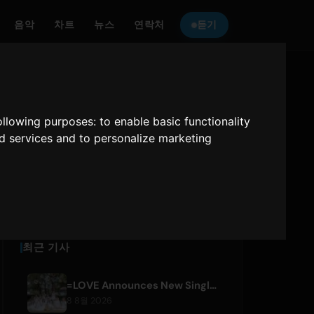
음악
차트
뉴스
연락처
듣기
ONLY HITS JAPAN
를 듣기
following purposes:
to enable basic functionality
nd services and to personalize marketing
Only Hits Japan
재생
최근 기사
=LOVE Announces New Single 'Koi, Hajimemashita.' and Tokyo Dome Concerts
8 8월 2026