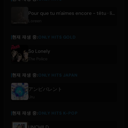
Pour que tu m'aimes encore - têtu · live sessions
Loreen
현재 재생 중:
ONLY HITS GOLD
So Lonely
The Police
현재 재생 중:
ONLY HITS JAPAN
アンビバレント
Uru
현재 재생 중:
ONLY HITS K-POP
UNCHILD