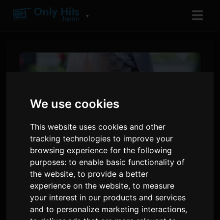
☰
▼
We use cookies
This website uses cookies and other
tracking technologies to improve your
browsing experience for the following
purposes:
to enable basic functionality of
ReoNa, 애니메이션 '죽김' 오프
the website
,
to provide a better
experience on the website
,
to measure
닝 'Amore' 뮤직비디오 프리미
your interest in our products and services
어 공개
and to personalize marketing interactions
,