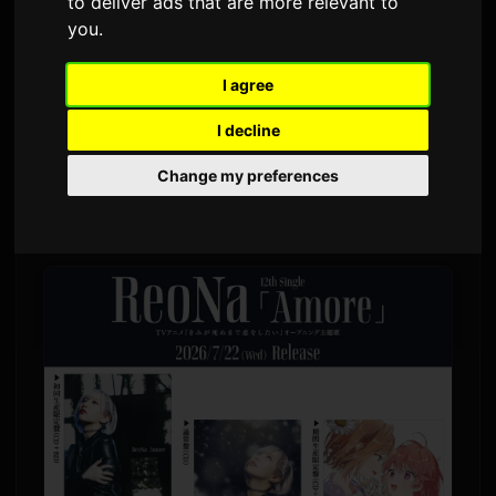
to deliver ads that are more relevant to
Sam
에 의해
8 7월 2026
영어에서 번역됨
you
.
1,799 조회수
I agree
ReoNa의 새 싱글 'Amore' 뮤직비디오가 7월 8일
I decline
오후 9시(JST)에 YouTube를 통해 첫 공개됩니다.
Change my preferences
이 곡은 TV 애니메이션 '네가 죽을 때까지 사랑하
고 싶어'(죽김)의 오프닝 테마입니다.