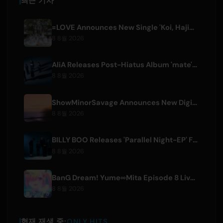
최근 기사
=LOVE Announces New Single 'Koi, Hajimemashita.' and Tokyo Dome Concerts
8 8월 2026
AliA Releases Post-Hiatus Album 'mate', Announces Tokyo Live
8 8월 2026
ShowMinorSavage Announces New Digital Single 'Gradation'
8 8월 2026
BILLY BOO Releases 'Parallel Night-EP' Featuring TV Drama Theme Song
8 8월 2026
BanG Dream! Yume∞Mita Episode 8 Live Clip Released
8 8월 2026
현재 재생 중:
ONLY HITS