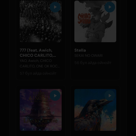
777 (feat. Awich,
Stella
CHICO CARLITO,
SEKAI NO OWARI
ONE OK ROCK &
YAO, Awich, CHICO
56 бул айда ойнойт
Paledusk)
CARLITO, ONE OK ROCK,
Paledusk
57 бул айда ойнойт