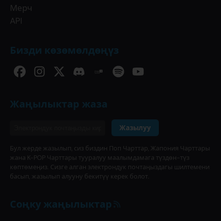
Мерч
API
Бизди көзөмөлдөңүз
Жаңылыктар жаза
Жазылуу
Бул жерде жазылып, сиз биздин Поп Чарттар, Жапония Чарттары
жана K-POP Чарттары тууралуу маалымдамага түздөн-түз
көптөмеңиз. Сизге алган электрондук почтаңыздагы шилтемени
басып, жазылып алууну бекитүү керек болот.
Соңку жаңылыктар