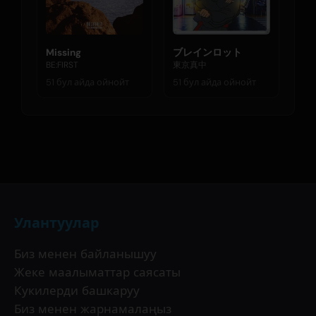
Missing
ブレインロット
BE:FIRST
東京真中
51 бул айда ойнойт
51 бул айда ойнойт
Улантуулар
Биз менен байланышуу
Жеке маалыматтар саясаты
Кукилерди башкаруу
Биз менен жарнамалаңыз