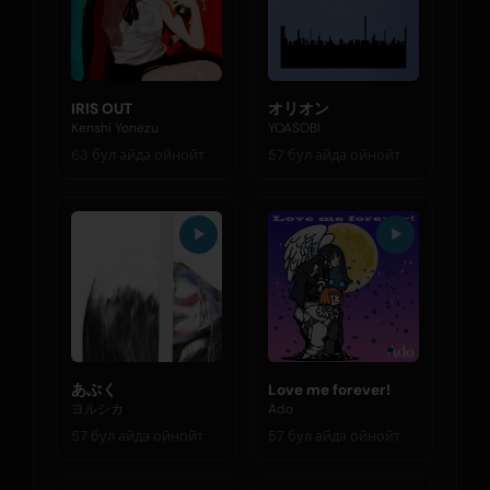
IRIS OUT
オリオン
Kenshi Yonezu
YOASOBI
63 бул айда ойнойт
57 бул айда ойнойт
あぶく
Love me forever!
ヨルシカ
Ado
57 бул айда ойнойт
57 бул айда ойнойт