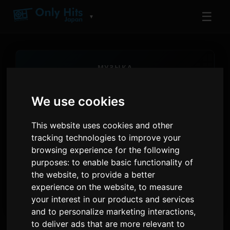
☰
▼
МУЗЫКА
Музыка карап чыгуу
We use cookies
Тренддеги артисттерди жана эң көп
ойнолгон тректерди тааныңыз
This website uses cookies and other
tracking technologies to improve your
12
12
browsing experience for the following
АЗЫРКЫ БЕЛГИЛҮҮ ЫРЧЫЛАР
TOP ТРЕКТЕР
purposes:
to enable basic functionality of
the website
,
to provide a better
Only Hits Japan
СТАНЦИЯ
experience on the website
,
to measure
your interest in our products and services
and to personalize marketing interactions
,
to deliver ads that are more relevant to