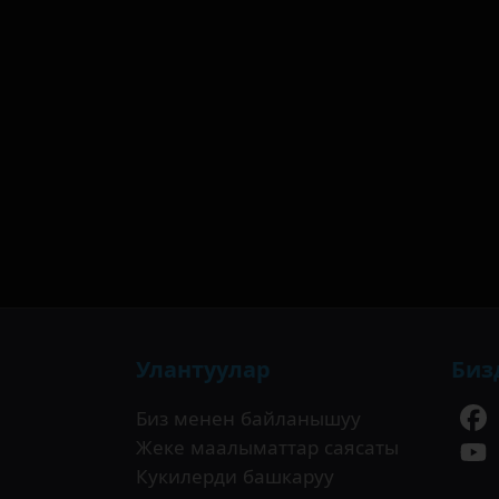
Улантуулар
Биз
Биз менен байланышуу
Жеке маалыматтар саясаты
Кукилерди башкаруу