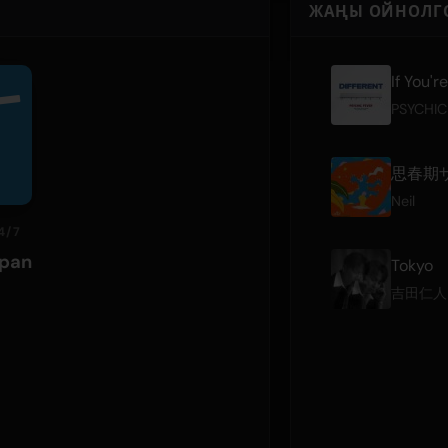
ЖАҢЫ ОЙНОЛГ
If You'r
PSYCHIC
思春期
Neil
4/7
apan
Tokyo
吉田仁人