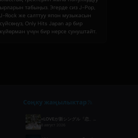
ырларын табыңыз. Эгерде сиз J-Pop,
J-Rock же салттуу япон музыкасын
сүйсөңүз, Only Hits Japan ар бир
күйөрман үчүн бир нерсе сунуштайт.
Соңку жаңылыктар
=LOVEが新シングル『恋、はじめました。』と東京ドーム公演を発表
8 август 2026