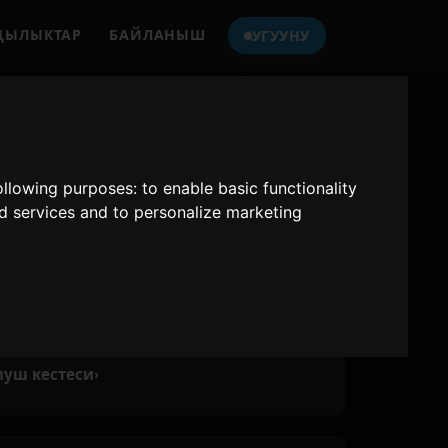
ҢЫЛЫКТАР
БАЙЛАНЫШ
УГУУНУ
LY HITS JAPAN
e best Japanese Hits
following purposes:
to enable basic functionality
nd services and to personalize marketing
эфир · 24/7
уш кестеси
›