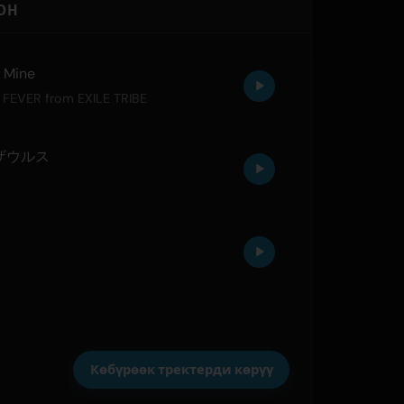
ОН
e Mine
 FEVER from EXILE TRIBE
ザウルス
Көбүрөөк тректерди көрүү