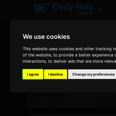
▼
We use cookies
This website uses cookies and other tracking 
ONLY HITS JAPAN
of the website
,
to provide a better experience 
The bes
interactions
,
to deliver ads that are more relev
I agree
I decline
Change my preferences
Ойнату