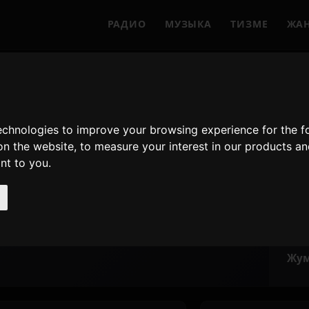
РАДИО
МУЗЫКА
ТИЗМЕ
ЖА
ON
Th
technologies to improve your browsing experience for the 
on the website
,
to measure your interest in our products a
t Japanese Hits
Түз 
ant to you
.
Жум