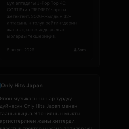
Бул аптадагы J-Pop Top 40:
CORTISтин "REDRED" чартты
жетектейт. 2026-жылдын 32-
аптасынын толук рейтингдерин
жана эң көп жылдырылган
ырларды текшериңиз.
5 август 2026
Sam
Only Hits Japan
Япон музыкасынын ар түрдүү
дүйнөсүн Only Hits Japan менен
таанышыңыз. Япониянын мыкты
артисттеринен жаңы хиттерди,
класстық тректерин жана популярдуу