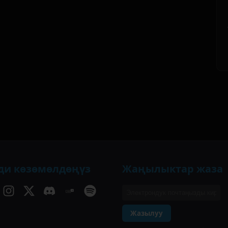
ди көзөмөлдөңүз
Жаңылыктар жаза
Жазылуу